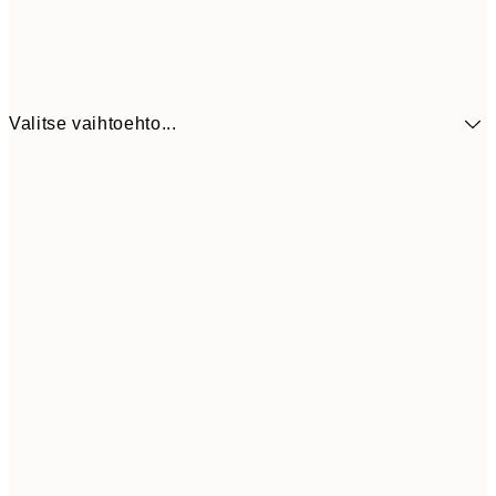
Valitse vaihtoehto...
41,3
30x40 cm