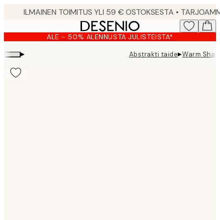
Skip
to
main
ALE - 50% ALENNUSTA JULISTEISTA*
content.
▸
▸
Abstrakti taide
Warm Shape
Product
images