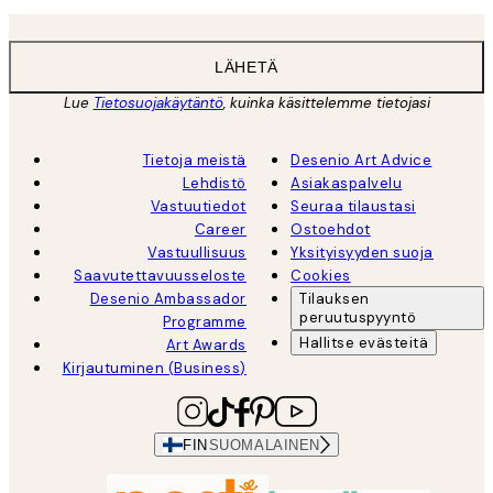
LÄHETÄ
Lue
Tietosuojakäytäntö
, kuinka käsittelemme tietojasi
Tietoja meistä
Desenio Art Advice
Lehdistö
Asiakaspalvelu
Vastuutiedot
Seuraa tilaustasi
Career
Ostoehdot
Vastuullisuus
Yksityisyyden suoja
Saavutettavuusseloste
Cookies
Desenio Ambassador
Tilauksen
peruutuspyyntö
Programme
Hallitse evästeitä
Art Awards
Kirjautuminen (Business)
FIN
SUOMALAINEN