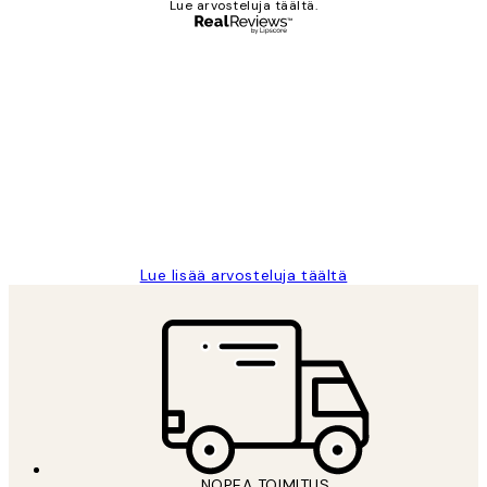
Lue arvosteluja täältä.
Varmennettu ostaja
asiakkaiden
arvostelut
Very good quality. Fast delivery.
Thankyou.
19 touko
Tina I
Lue lisää arvosteluja täältä
NOPEA TOIMITUS