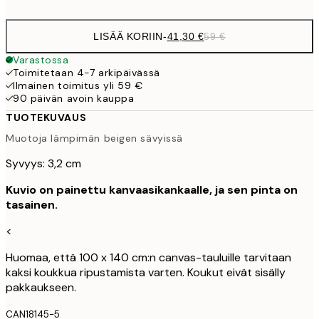
LISÄÄ KORIIN
-
41,30 €
59 €
Varastossa
Toimitetaan 4-7 arkipäivässä
Ilmainen toimitus yli 59 €
90 päivän avoin kauppa
TUOTEKUVAUS
Muotoja lämpimän beigen sävyissä
Syvyys: 3,2 cm
Kuvio on painettu kanvaasikankaalle, ja sen pinta on
tasainen.
<
Huomaa, että 100 x 140 cm:n canvas-tauluille tarvitaan
kaksi koukkua ripustamista varten. Koukut eivät sisälly
pakkaukseen.
CAN18145-5