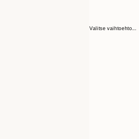
Valitse vaihtoehto...
30x40 cm
50x70 cm