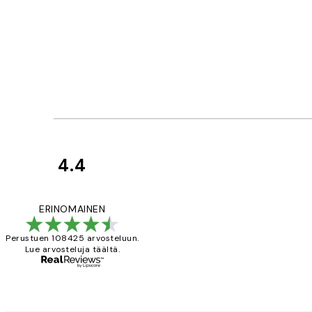
4.4
asiakkaiden
arvostelut
Very good quality.
ERINOMAINEN
Perustuen 108425 arvosteluun.
Lue arvosteluja täältä.
19 touko
Tina I