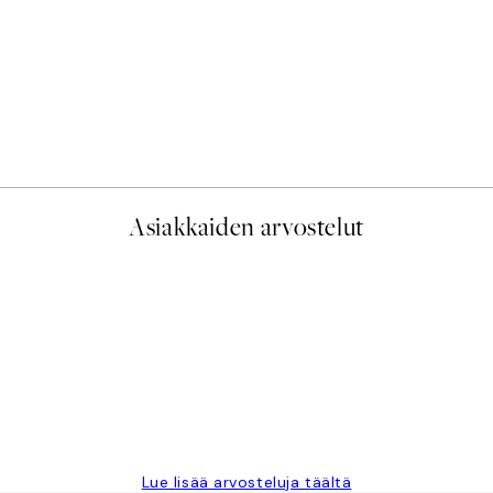
50%*
Scent of Roses Juliste
Alkaen 7,50 €
15 €
Asiakkaiden arvostelut
 Fast delivery. Thankyou.
Lue lisää arvosteluja täältä