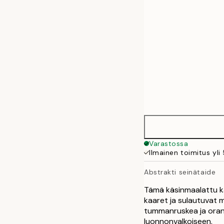
70x100 cm
100x140 cm
Varastossa
Ilmainen toimitus yli
Abstrakti seinätaide
Tämä käsinmaalattu k
kaaret ja sulautuvat 
tummanruskea ja orans
luonnonvalkoiseen.