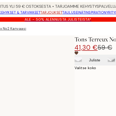
MITUS YLI 59 € OSTOKSESTA • TARJOAMME KEHYSTYSPALVELU
KEHYKSET & TARVIKKEET
TARJOUKSET
TAULUSEINÄT
INSPIRATION
YRITY
ALE - 50% ALENNUSTA JULISTEISTA*
ux No2 Kanvaasi
Tons Terreux No
41,30 €
59 €
Juliste
Valitse koko