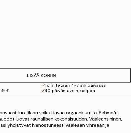
99 €
118,30 €
169 €
363,30 €
519 €
Ei kehystä
LISÄÄ KORIIN
Toimitetaan 4-7 arkipäivässä
 59 €
90 päivän avoin kauppa
anvaasi tuo tilaan vaikuttavaa orgaanisuutta. Pehmeät
muodot luovat rauhallisen kokonaisuuden. Vaaleansininen,
si yhdistyvät hienostuneesti vaaleaan vihreään ja