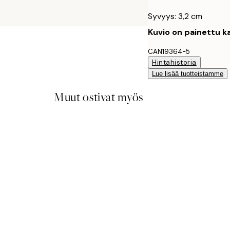
Syvyys: 3,2 cm
Kuvio on painettu ka
CAN19364-5
Hintahistoria
Lue lisää tuotteistamme
Muut ostivat myös