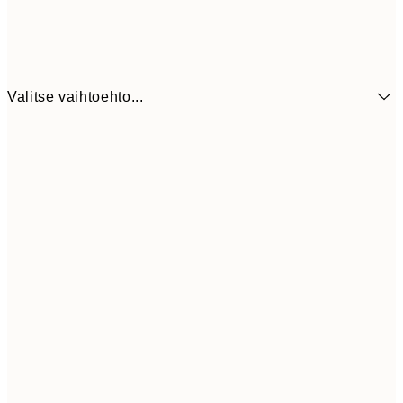
Valitse vaihtoehto...
41,3
30x40 cm