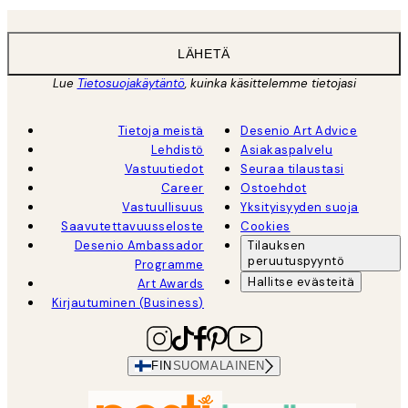
LÄHETÄ
Lue
Tietosuojakäytäntö
, kuinka käsittelemme tietojasi
Tietoja meistä
Desenio Art Advice
Lehdistö
Asiakaspalvelu
Vastuutiedot
Seuraa tilaustasi
Career
Ostoehdot
Vastuullisuus
Yksityisyyden suoja
Saavutettavuusseloste
Cookies
Desenio Ambassador
Tilauksen
peruutuspyyntö
Programme
Hallitse evästeitä
Art Awards
Kirjautuminen (Business)
FIN
SUOMALAINEN