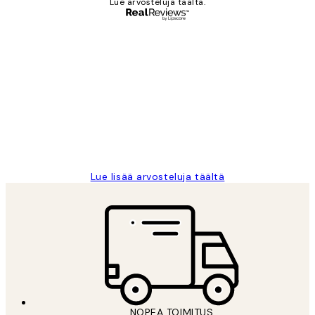
Lue arvosteluja täältä.
Varmennettu ostaja
asiakkaiden
arvostelut
Very good quality. Fast delivery.
Thankyou.
19 touko
Tina I
Lue lisää arvosteluja täältä
NOPEA TOIMITUS