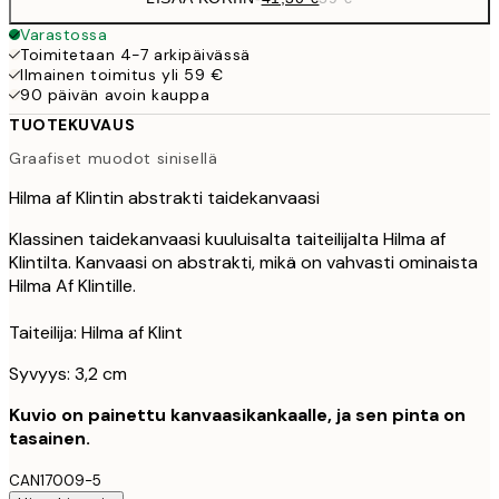
Varastossa
Toimitetaan 4-7 arkipäivässä
Ilmainen toimitus yli 59 €
90 päivän avoin kauppa
TUOTEKUVAUS
Graafiset muodot sinisellä
Hilma af Klintin abstrakti taidekanvaasi
Klassinen taidekanvaasi kuuluisalta taiteilijalta Hilma af
Klintilta. Kanvaasi on abstrakti, mikä on vahvasti ominaista
Hilma Af Klintille.
Taiteilija: Hilma af Klint
Syvyys: 3,2 cm
Kuvio on painettu kanvaasikankaalle, ja sen pinta on
tasainen.
CAN17009-5