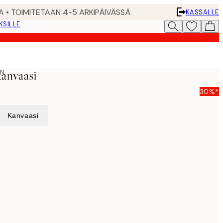
A • TOIMITETAAN 4-5 ARKIPÄIVÄSSÄ
KASSALLE
KSILLE
ON
anvaasi
30%*
Kanvaasi