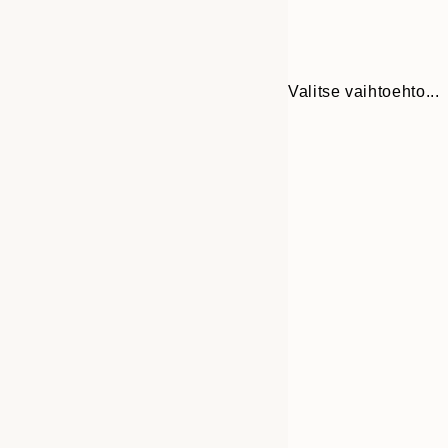
Valitse vaihtoehto...
30x40 cm
50x70 cm