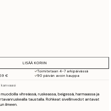
99 €
111,30 €
159 €
118,30 €
169 €
363,30 €
519 €
545,30 €
Ei kehystä
779 €
LISÄÄ KORIIN
Toimitetaan 4-7 arkipäivässä
 59 €
90 päivän avoin kauppa
 kanvaasi
a muodoilla vihreässä, ruskeassa, beigessä, harmaassa ja
avanruskealla taustalla. Rohkeat sivellinvedot antavat
un ilmeen.