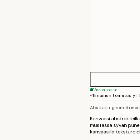
70x70 cm
70x100 cm
100x140 cm
135x135 cm
Varastossa
Ilmainen toimitus yli
Abstrakti geometrinen
Kanvaasi abstrakteill
mustassa syvän punert
kanvaasille teksturoid