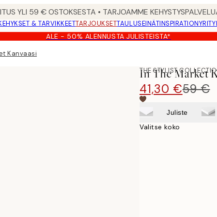
MITUS YLI 59 € OSTOKSESTA • TARJOAMME KEHYSTYSPALVELU
KEHYKSET & TARVIKKEET
TARJOUKSET
TAULUSEINÄT
INSPIRATION
YRITY
ALE - 50% ALENNUSTA JULISTEISTA*
et Kanvaasi
THE STYLIST COLLECTI
In The Market K
41,30 €
59 €
Juliste
Valitse koko