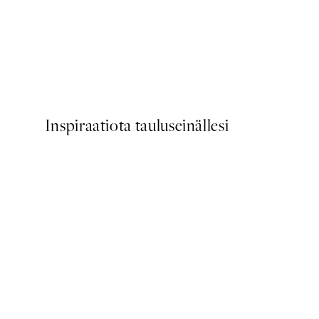
50%*
Painted Shapes No1 Juliste
Alkaen 10,98 €
21,95 €
Inspiraatiota tauluseinällesi