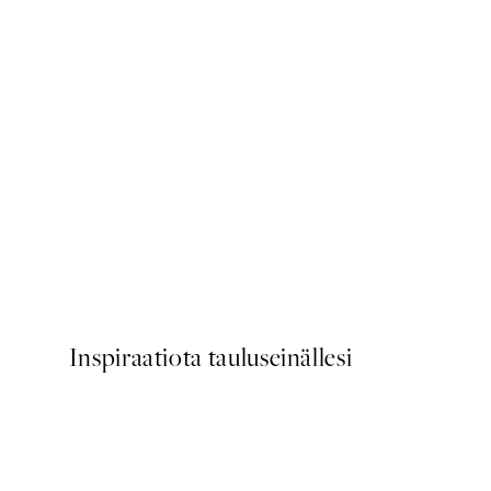
50%*
Scent of Roses Juliste
Alkaen 7,50 €
15 €
Inspiraatiota tauluseinällesi