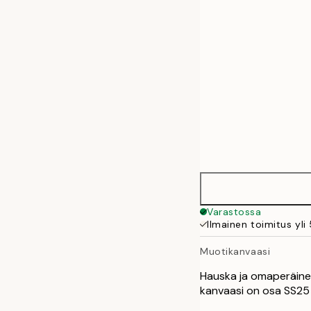
50x70 cm
70x100 cm
100x140 cm
Varastossa
Ilmainen toimitus yli
Muotikanvaasi
Hauska ja omaperäinen
kanvaasi on osa SS25