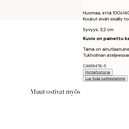
Huomaa, että 100x140
Koukut eivät sisälly t
Syvyys: 3,2 cm
Kuvio on painettu ka
Tämä on ainutlaatuinen
Tukholman ateljeess
CAN19476-5
Hintahistoria
Lue lisää tuotteistamme
Muut ostivat myös