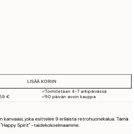
69,30 €
99 €
118,30 €
169 €
363,30 €
519 €
Ei kehystä
LISÄÄ KORIIN
Toimitetaan 4-7 arkipäivässä
 59 €
90 päivän avoin kauppa
 kanvaasi, joka esittelee 9 erilaista retrohuonekalua. Tämä
 "Happy Spirit" -taidekokoelmaamme.