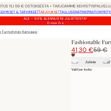
MITUS YLI 59 € OSTOKSESTA • TARJOAMME KEHYSTYSPALVELU
KEHYKSET & TARVIKKEET
TARJOUKSET
TAULUSEINÄT
INSPIRATION
YRITY
ALE - 50% ALENNUSTA JULISTEISTA*
0 min
0 s
Voimassa
asti:
e Furnishings Kanvaasi
2026-
08-
Fashionable Fur
09
41,30 €
59 €
Juliste
Valitse koko