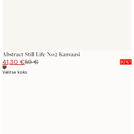
Abstract Still Life No2 Kanvaasi
41,30 €
59 €
30%*
Valitse koko