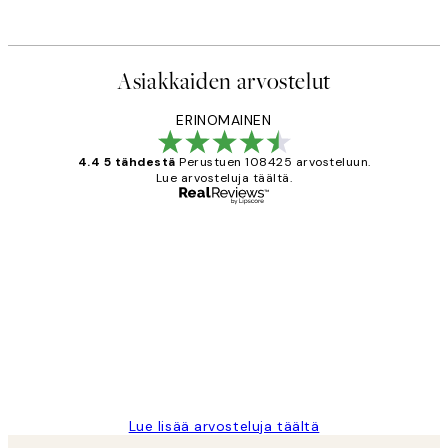
Alkaen 7,50 €
15 €
Asiakkaiden arvostelut
ERINOMAINEN
4.4 5 tähdestä
Perustuen 108425 arvosteluun.
Lue arvosteluja täältä.
Varmennettu ostaja
asiakkaiden
arvostelut
Very good quality. Fast delivery.
Thankyou.
19 touko
Tina I
Lue lisää arvosteluja täältä