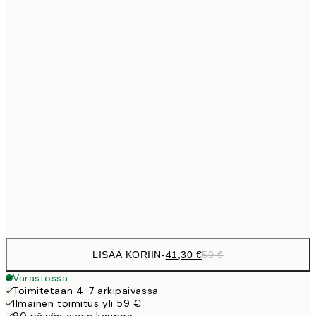
Ei kehystä
LISÄÄ KORIIN
-
41,30 €
59 €
Varastossa
Toimitetaan 4-7 arkipäivässä
Ilmainen toimitus yli 59 €
90 päivän avoin kauppa