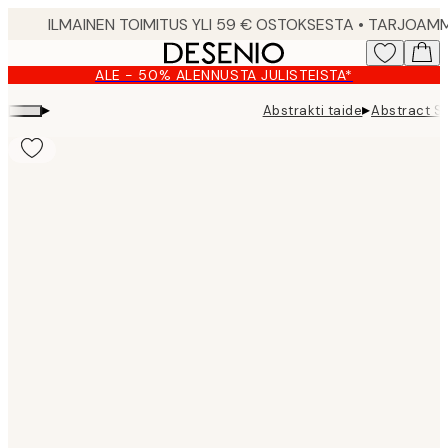
Skip
to
main
ALE - 50% ALENNUSTA JULISTEISTA*
content.
▸
▸
Abstrakti taide
Abstract St
Product
images