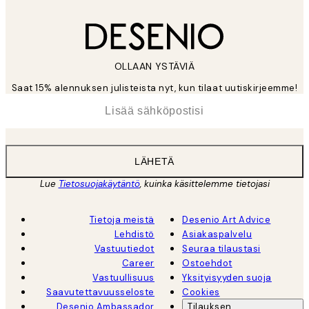
OLLAAN YSTÄVIÄ
Saat 15% alennuksen julisteista nyt, kun tilaat uutiskirjeemme!
*
Sähköposti
LÄHETÄ
Lue
Tietosuojakäytäntö
, kuinka käsittelemme tietojasi
Tietoja meistä
Desenio Art Advice
Lehdistö
Asiakaspalvelu
Vastuutiedot
Seuraa tilaustasi
Career
Ostoehdot
Vastuullisuus
Yksityisyyden suoja
Saavutettavuusseloste
Cookies
Desenio Ambassador
Tilauksen