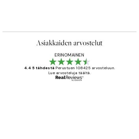
Asiakkaiden arvostelut
ERINOMAINEN
4.4 5 tähdestä
Perustuen 108425 arvosteluun.
Lue arvosteluja täältä.
Varmennettu ostaja
asiakkaiden
arvostelut
Very good quality. Fast delivery.
Thankyou.
19 touko
Tina I