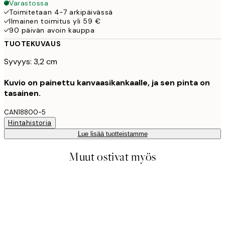
Varastossa
Toimitetaan 4-7 arkipäivässä
Ilmainen toimitus yli 59 €
90 päivän avoin kauppa
TUOTEKUVAUS
Syvyys: 3,2 cm
Kuvio on painettu kanvaasikankaalle, ja sen pinta on
tasainen.
CAN18800-5
Hintahistoria
Lue lisää tuotteistamme
Muut ostivat myös