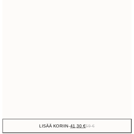
69,3
50x70 cm
Ei kehystä
LISÄÄ KORIIN
-
41,30 €
59 €