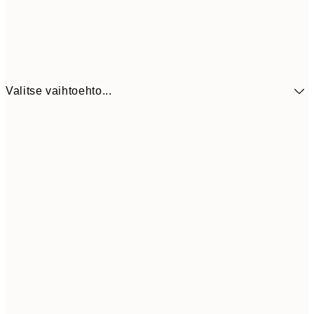
Valitse vaihtoehto...
41,3
30x40 cm