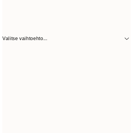
Valitse vaihtoehto...
41,3
30x40 cm