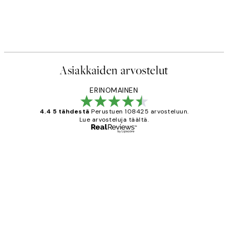
Asiakkaiden arvostelut
ERINOMAINEN
4.4 5 tähdestä
Perustuen 108425 arvosteluun.
Lue arvosteluja täältä.
Varmennettu ostaja
asiakkaiden
arvostelut
Very good quality. Fast delivery.
Thankyou.
19 touko
Tina I