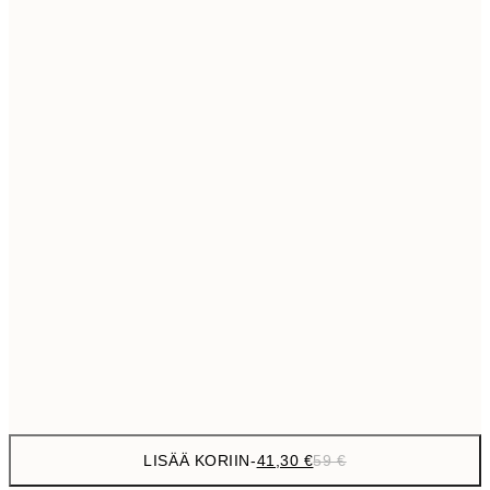
69,3
50x70 cm
Ei kehystä
LISÄÄ KORIIN
-
41,30 €
59 €