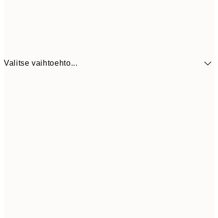
Valitse vaihtoehto...
41,3
30x40 cm