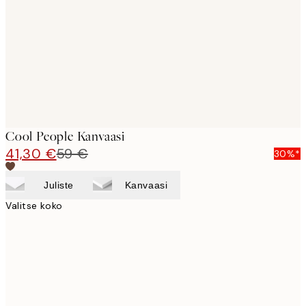
images
Cool People Kanvaasi
41,30 €
59 €
30%*
Juliste
Kanvaasi
Valitse koko