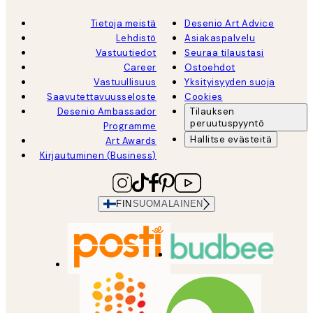
Tietoja meistä
Desenio Art Advice
Lehdistö
Asiakaspalvelu
Vastuutiedot
Seuraa tilaustasi
Career
Ostoehdot
Vastuullisuus
Yksityisyyden suoja
Saavutettavuusseloste
Cookies
Desenio Ambassador
Tilauksen
peruutuspyyntö
Programme
Hallitse evästeitä
Art Awards
Kirjautuminen (Business)
FIN
SUOMALAINEN