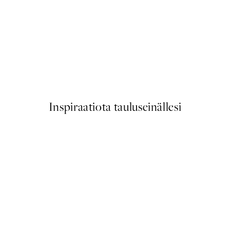
50%*
Traces of Light No2 Juliste
Alkaen 7,50 €
15 €
Inspiraatiota tauluseinällesi