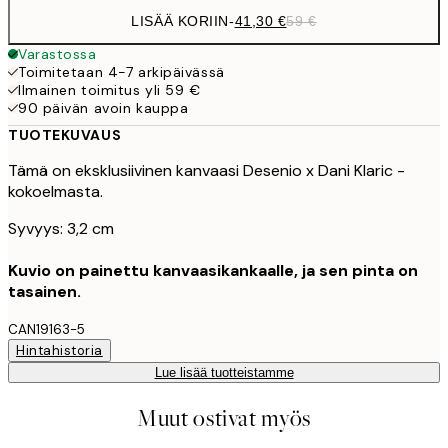
LISÄÄ KORIIN
-
41,30 €
59 €
Varastossa
Toimitetaan 4-7 arkipäivässä
Ilmainen toimitus yli 59 €
90 päivän avoin kauppa
TUOTEKUVAUS
Tämä on eksklusiivinen kanvaasi Desenio x Dani Klaric -
kokoelmasta.
Syvyys: 3,2 cm
Kuvio on painettu kanvaasikankaalle, ja sen pinta on
tasainen.
CAN19163-5
Hintahistoria
Lue lisää tuotteistamme
Muut ostivat myös