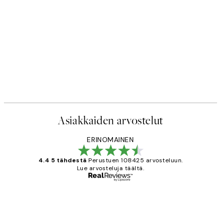
Asiakkaiden arvostelut
ERINOMAINEN
4.4 5 tähdestä
Perustuen 108425 arvosteluun.
Lue arvosteluja täältä.
Varmennettu ostaja
asiakkaiden
arvostelut