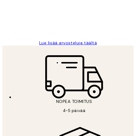
Very good quality. Fast delivery.
Thankyou.
19 touko
Tina I
Lue lisää arvosteluja täältä
NOPEA TOIMITUS
4-5 päivää