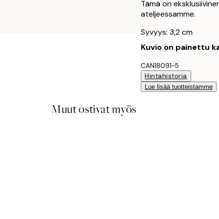
Tämä on eksklusiivinen
ateljeessamme.
Syvyys: 3,2 cm
Kuvio on painettu ka
CAN18091-5
Hintahistoria
Lue lisää tuotteistamme
Muut ostivat myös