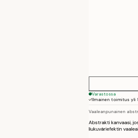
50x70 cm
70x100 cm
100x140 cm
Varastossa
Ilmainen toimitus yli
Vaaleanpunainen abstr
Abstrakti kanvaasi, j
liukuväriefektin vaaleall