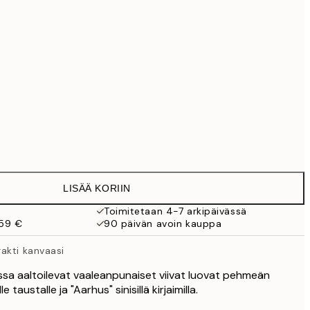
69,30 €
99 €
118,30 €
169 €
363,30 €
519 €
Ei kehystä
LISÄÄ KORIIN
Toimitetaan 4-7 arkipäivässä
 59 €
90 päivän avoin kauppa
akti kanvaasi
ossa aaltoilevat vaaleanpunaiset viivat luovat pehmeän
e taustalle ja "Aarhus" sinisillä kirjaimilla.