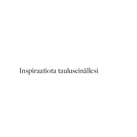
50%*
Scent of Roses Juliste
Alkaen 7,50 €
15 €
Inspiraatiota tauluseinällesi