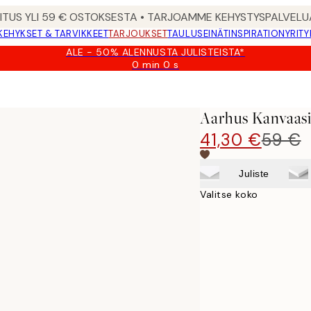
MITUS YLI 59 € OSTOKSESTA • TARJOAMME KEHYSTYSPALVELU
KEHYKSET & TARVIKKEET
TARJOUKSET
TAULUSEINÄT
INSPIRATION
YRITY
ALE - 50% ALENNUSTA JULISTEISTA*
0 min
0 s
Voimassa
asti:
2026-
08-
Aarhus Kanvaas
09
41,30 €
59 €
Juliste
Valitse koko