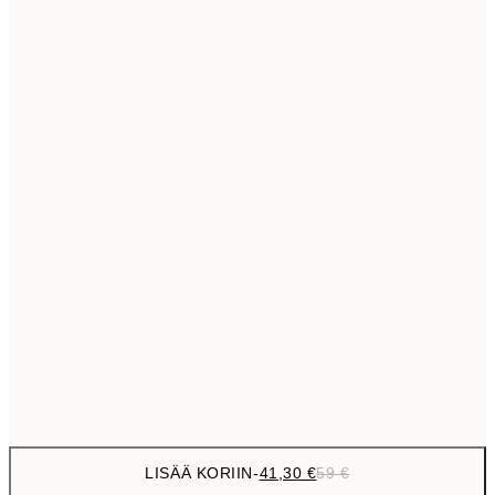
69,3
50x70 cm
Ei kehystä
LISÄÄ KORIIN
-
41,30 €
59 €