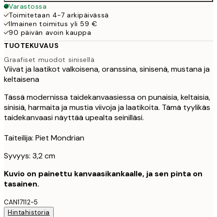
Varastossa
Toimitetaan 4-7 arkipäivässä
Ilmainen toimitus yli 59 €
90 päivän avoin kauppa
TUOTEKUVAUS
Graafiset muodot sinisellä
Viivat ja laatikot valkoisena, oranssina, sinisenä, mustana ja
keltaisena
Tässä modernissa taidekanvaasiessa on punaisia, keltaisia,
sinisiä, harmaita ja mustia viivoja ja laatikoita. Tämä tyylikäs
taidekanvaasi näyttää upealta seinilläsi.
Taiteilija: Piet Mondrian
Syvyys: 3,2 cm
Kuvio on painettu kanvaasikankaalle, ja sen pinta on
tasainen.
CAN17112-5
Hintahistoria