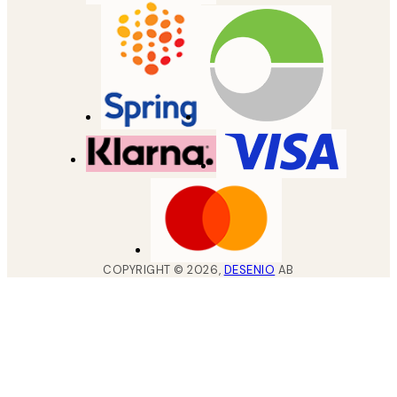
COPYRIGHT ©
2026
,
DESENIO
AB