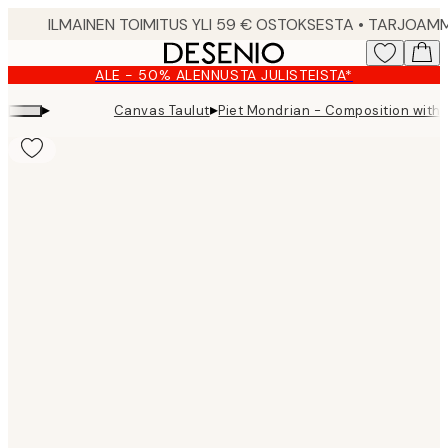
Skip
to
main
ALE - 50% ALENNUSTA JULISTEISTA*
content.
▸
▸
Canvas Taulut
Piet Mondrian - Composition with 
Product
images