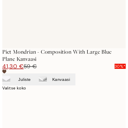
Piet Mondrian - Composition With Large Blue
Plane Kanvaasi
41,30 €
59 €
30%*
Juliste
Kanvaasi
Valitse koko