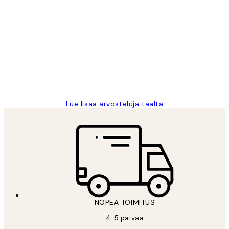
Varmennettu ostaja
asiakkaiden
arvostelut
Very good quality. Fast delivery.
Thankyou.
19 touko
Tina I
Lue lisää arvosteluja täältä
NOPEA TOIMITUS
4-5 päivää