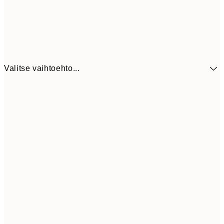
Valitse vaihtoehto...
41,3
30x40 cm