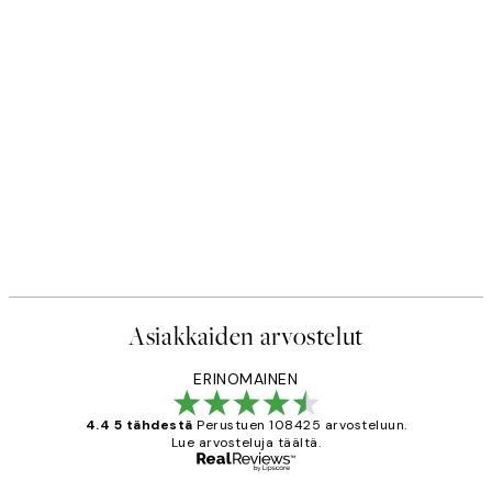
50%*
ste
Scent of Roses Juliste
Alkaen 7,50 €
15 €
Asiakkaiden arvostelut
ERINOMAINEN
4.4 5 tähdestä
Perustuen 108425 arvosteluun.
Lue arvosteluja täältä.