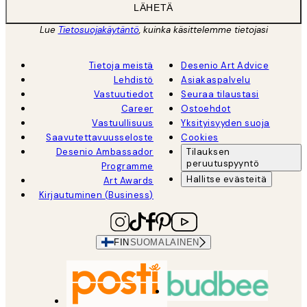
LÄHETÄ
Lue
Tietosuojakäytäntö
, kuinka käsittelemme tietojasi
Tietoja meistä
Desenio Art Advice
Lehdistö
Asiakaspalvelu
Vastuutiedot
Seuraa tilaustasi
Career
Ostoehdot
Vastuullisuus
Yksityisyyden suoja
Saavutettavuusseloste
Cookies
Desenio Ambassador
Tilauksen
peruutuspyyntö
Programme
Hallitse evästeitä
Art Awards
Kirjautuminen (Business)
FIN
SUOMALAINEN