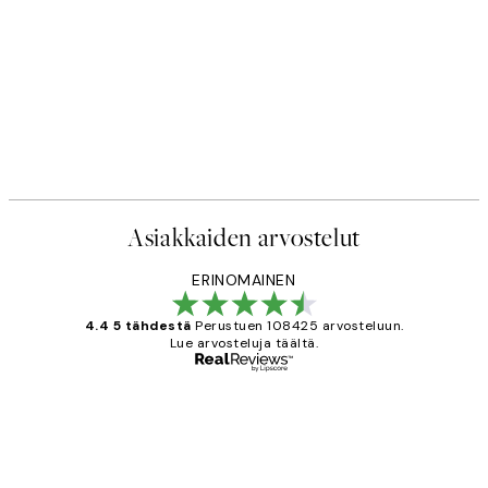
Asiakkaiden arvostelut
ERINOMAINEN
4.4 5 tähdestä
Perustuen 108425 arvosteluun.
Lue arvosteluja täältä.
Varmennettu ostaja
asiakkaiden
arvostelut
Very good quality. Fast delivery.
Thankyou.