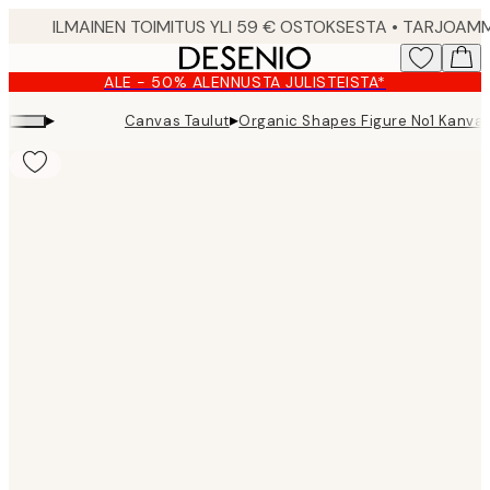
Skip
to
main
ALE - 50% ALENNUSTA JULISTEISTA*
content.
▸
▸
Canvas Taulut
Organic Shapes Figure No1 Kanvaa
Product
images