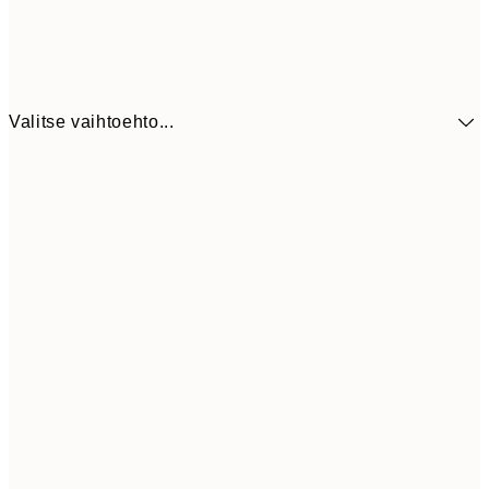
Valitse vaihtoehto...
41,3
30x40 cm