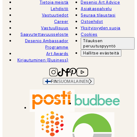
Tietoja meistä
Desenio Art Advice
Lehdistö
Asiakaspalvelu
Vastuutiedot
Seuraa tilaustasi
Career
Ostoehdot
Vastuullisuus
Yksityisyyden suoja
Saavutettavuusseloste
Cookies
Desenio Ambassador
Tilauksen
peruutuspyyntö
Programme
Hallitse evästeitä
Art Awards
Kirjautuminen (Business)
FIN
SUOMALAINEN