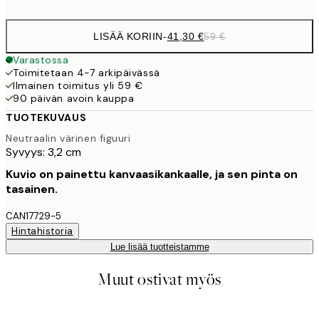
LISÄÄ KORIIN
-
41,30 €
59 €
Varastossa
Toimitetaan 4-7 arkipäivässä
Ilmainen toimitus yli 59 €
90 päivän avoin kauppa
TUOTEKUVAUS
Neutraalin värinen figuuri
Syvyys: 3,2 cm
Kuvio on painettu kanvaasikankaalle, ja sen pinta on
tasainen.
CAN17729-5
Hintahistoria
Lue lisää tuotteistamme
Muut ostivat myös