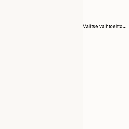
Valitse vaihtoehto...
30x40 cm
50x70 cm