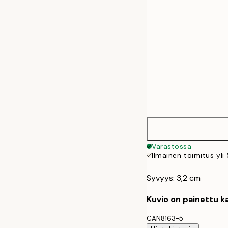
Varastossa
Ilmainen toimitus yli
Syvyys: 3,2 cm
Kuvio on painettu ka
CAN8163-5