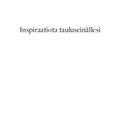
Alkaen 7,50 €
15 €
Inspiraatiota tauluseinällesi