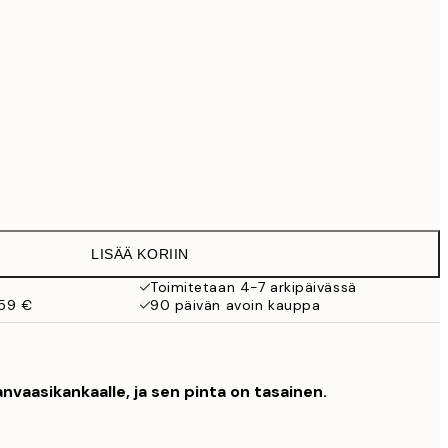
99 €
Ei kehystä
LISÄÄ KORIIN
Toimitetaan 4-7 arkipäivässä
 59 €
90 päivän avoin kauppa
nvaasikankaalle, ja sen pinta on tasainen.