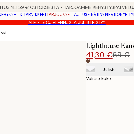
MITUS YLI 59 € OSTOKSESTA • TARJOAMME KEHYSTYSPALVELU
KEHYKSET & TARVIKKEET
TARJOUKSET
TAULUSEINÄT
INSPIRATION
YRITY
ALE - 50% ALENNUSTA JULISTEISTA*
asi
Lighthouse Kanv
41,30 €
59 €
Juliste
Valitse koko