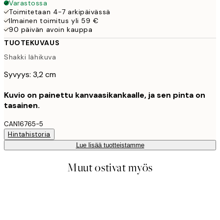
Varastossa
Toimitetaan 4-7 arkipäivässä
Ilmainen toimitus yli 59 €
90 päivän avoin kauppa
TUOTEKUVAUS
Shakki lähikuva
Syvyys: 3,2 cm
Kuvio on painettu kanvaasikankaalle, ja sen pinta on
tasainen.
CAN16765-5
Hintahistoria
Lue lisää tuotteistamme
Muut ostivat myös