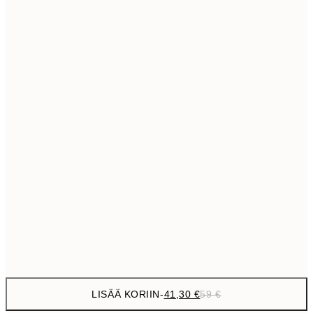
69,3
50x70 cm
Ei kehystä
LISÄÄ KORIIN
-
41,30 €
59 €