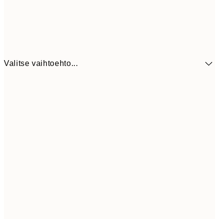
Valitse vaihtoehto...
41,3
30x40 cm