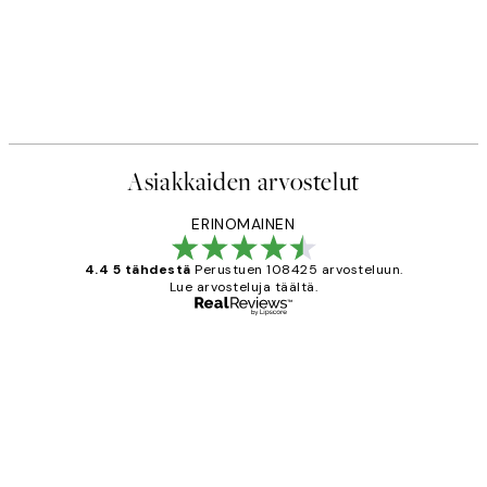
Asiakkaiden arvostelut
ERINOMAINEN
4.4 5 tähdestä
Perustuen 108425 arvosteluun.
Lue arvosteluja täältä.
Varmennettu ostaja
asiakkaiden
arvostelut
Very good quality. Fast delivery.
Thankyou.
19 touko