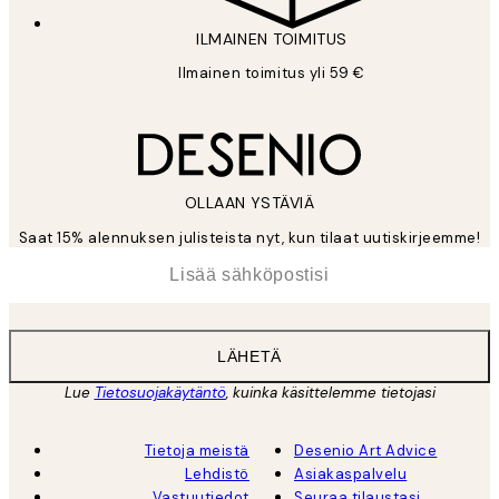
ILMAINEN TOIMITUS
Ilmainen toimitus yli 59 €
OLLAAN YSTÄVIÄ
Saat 15% alennuksen julisteista nyt, kun tilaat uutiskirjeemme!
*
Sähköposti
LÄHETÄ
Lue
Tietosuojakäytäntö
, kuinka käsittelemme tietojasi
Tietoja meistä
Desenio Art Advice
Lehdistö
Asiakaspalvelu
Vastuutiedot
Seuraa tilaustasi