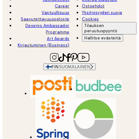
Career
Ostoehdot
Vastuullisuus
Yksityisyyden suoja
Saavutettavuusseloste
Cookies
Desenio Ambassador
Tilauksen
peruutuspyyntö
Programme
Hallitse evästeitä
Art Awards
Kirjautuminen (Business)
FIN
SUOMALAINEN