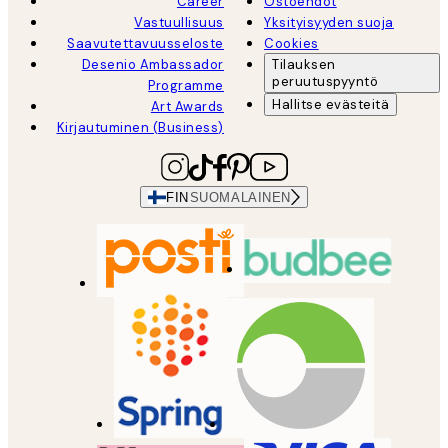
Career
Ostoehdot
Vastuullisuus
Yksityisyyden suoja
Saavutettavuusseloste
Cookies
Desenio Ambassador
Tilauksen
peruutuspyyntö
Programme
Hallitse evästeitä
Art Awards
Kirjautuminen (Business)
FIN
SUOMALAINEN