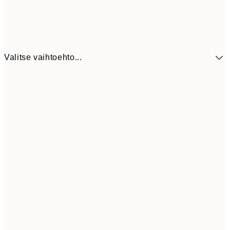
Valitse vaihtoehto...
41,3
30x40 cm