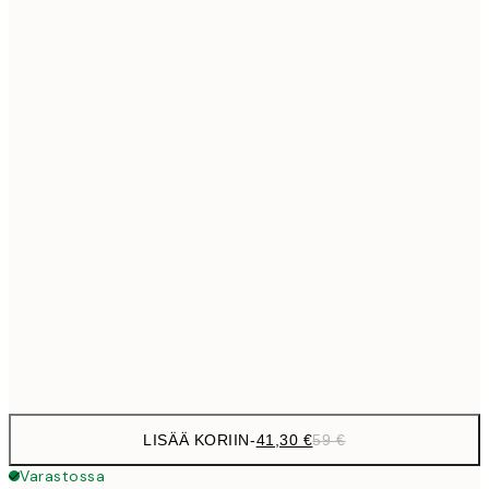
69,3
50x70 cm
Ei kehystä
LISÄÄ KORIIN
-
41,30 €
59 €
Varastossa