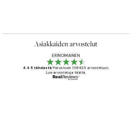
Asiakkaiden arvostelut
ERINOMAINEN
4.4 5 tähdestä
Perustuen 108425 arvosteluun.
Lue arvosteluja täältä.
Varmennettu ostaja
asiakkaiden
arvostelut
Very good quality. Fast delivery.
Thankyou.
19 touko
Tina I