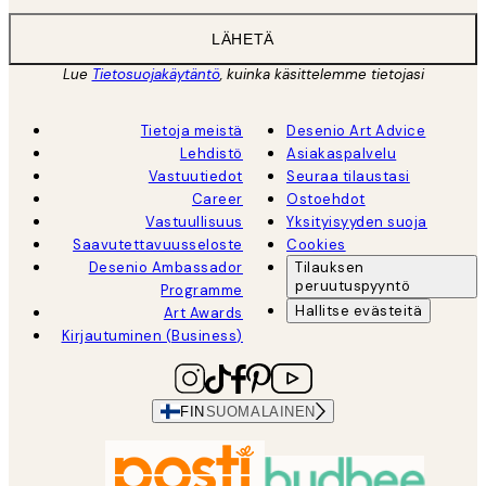
LÄHETÄ
Lue
Tietosuojakäytäntö
, kuinka käsittelemme tietojasi
Tietoja meistä
Desenio Art Advice
Lehdistö
Asiakaspalvelu
Vastuutiedot
Seuraa tilaustasi
Career
Ostoehdot
Vastuullisuus
Yksityisyyden suoja
Saavutettavuusseloste
Cookies
Desenio Ambassador
Tilauksen
peruutuspyyntö
Programme
Hallitse evästeitä
Art Awards
Kirjautuminen (Business)
FIN
SUOMALAINEN