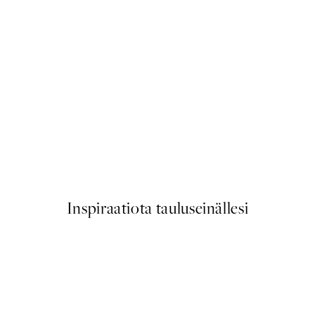
50%*
Traces of Light No2 Juliste
Alkaen 7,50 €
15 €
Inspiraatiota tauluseinällesi