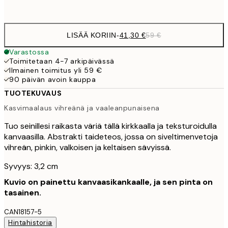
Ei kehystä
LISÄÄ KORIIN
-
41,30 €
59 €
Varastossa
Toimitetaan 4-7 arkipäivässä
Ilmainen toimitus yli 59 €
90 päivän avoin kauppa
TUOTEKUVAUS
Kasvimaalaus vihreänä ja vaaleanpunaisena
Tuo seinillesi raikasta väriä tällä kirkkaalla ja teksturoidulla
kanvaasilla. Abstrakti taideteos, jossa on siveltimenvetoja
vihreän, pinkin, valkoisen ja keltaisen sävyissä.
Syvyys: 3,2 cm
Kuvio on painettu kanvaasikankaalle, ja sen pinta on
tasainen.
CAN18157-5
Hintahistoria