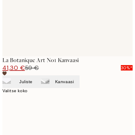
images
La Botanique Art No1 Kanvaasi
41,30 €
59 €
30%*
Juliste
Kanvaasi
Valitse koko