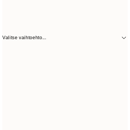
Valitse vaihtoehto...
41,3
30x40 cm