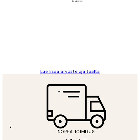
Varmennettu ostaja
asiakkaiden
arvostelut
Very good quality. Fast delivery.
Thankyou.
19 touko
Tina I
Lue lisää arvosteluja täältä
NOPEA TOIMITUS