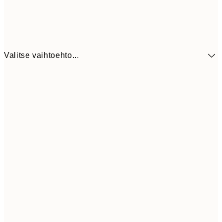
Valitse vaihtoehto...
41,3
30x40 cm