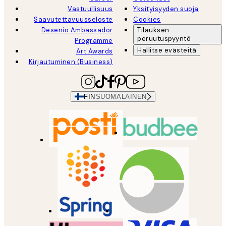
Vastuullisuus
Yksityisyyden suoja
Saavutettavuusseloste
Cookies
Desenio Ambassador
Tilauksen
peruutuspyyntö
Programme
Hallitse evästeitä
Art Awards
Kirjautuminen (Business)
FIN
SUOMALAINEN