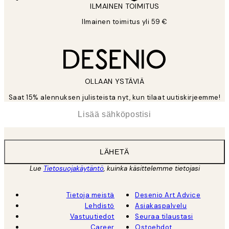
ILMAINEN TOIMITUS
Ilmainen toimitus yli 59 €
OLLAAN YSTÄVIÄ
Saat 15% alennuksen julisteista nyt, kun tilaat uutiskirjeemme!
*
Sähköposti
LÄHETÄ
Lue
Tietosuojakäytäntö
, kuinka käsittelemme tietojasi
Tietoja meistä
Desenio Art Advice
Lehdistö
Asiakaspalvelu
Vastuutiedot
Seuraa tilaustasi
Career
Ostoehdot