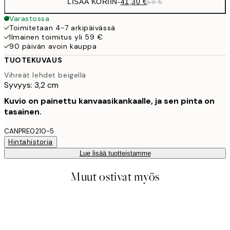
LISÄÄ KORIIN
-
41,30 €
59 €
Varastossa
Toimitetaan 4-7 arkipäivässä
Ilmainen toimitus yli 59 €
90 päivän avoin kauppa
TUOTEKUVAUS
Vihreät lehdet beigellä
Syvyys: 3,2 cm
Kuvio on painettu kanvaasikankaalle, ja sen pinta on
tasainen.
CANPRE0210-5
Hintahistoria
Lue lisää tuotteistamme
Muut ostivat myös