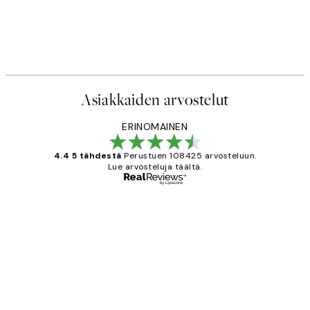
50%*
Photo
Leopard Profile Juliste
€
Alkaen 9,98 €
19,95 €
Asiakkaiden arvostelut
ERINOMAINEN
4.4 5 tähdestä
Perustuen 108425 arvosteluun.
Lue arvosteluja täältä.
Varmennettu ostaja
asiakkaiden
arvostelut
Very good quality. Fast delivery.
Thankyou.
19 touko
Tina I