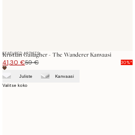
FEATURED ARTISTS
Kristian Gallagher - The Wanderer Kanvaasi
41,30 €
59 €
30%*
Juliste
Kanvaasi
Valitse koko