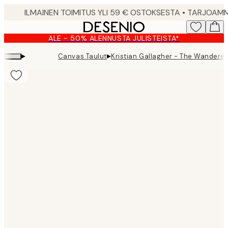
Skip
to
main
ALE - 50% ALENNUSTA JULISTEISTA*
content.
▸
▸
Canvas Taulut
Kristian Gallagher - The Wandere
Product
images