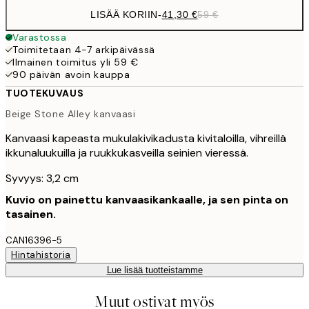
LISÄÄ KORIIN
-
41,30 €
59 €
Varastossa
Toimitetaan 4-7 arkipäivässä
Ilmainen toimitus yli 59 €
90 päivän avoin kauppa
TUOTEKUVAUS
Beige Stone Alley kanvaasi
Kanvaasi kapeasta mukulakivikadusta kivitaloilla, vihreillä
ikkunaluukuilla ja ruukkukasveilla seinien vieressä.
Syvyys: 3,2 cm
Kuvio on painettu kanvaasikankaalle, ja sen pinta on
tasainen.
CAN16396-5
Hintahistoria
Lue lisää tuotteistamme
Muut ostivat myös