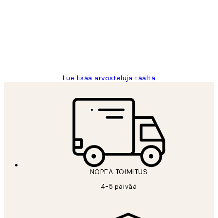
arvostelut
Very good quality. Fast delivery.
Thankyou.
19 touko
Tina I
Lue lisää arvosteluja täältä
NOPEA TOIMITUS
4-5 päivää