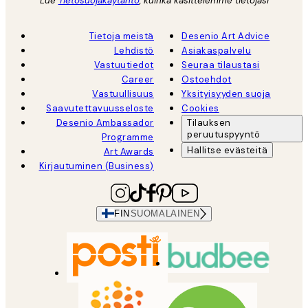
Lue
Tietosuojakäytäntö
, kuinka käsittelemme tietojasi
Tietoja meistä
Desenio Art Advice
Lehdistö
Asiakaspalvelu
Vastuutiedot
Seuraa tilaustasi
Career
Ostoehdot
Vastuullisuus
Yksityisyyden suoja
Saavutettavuusseloste
Cookies
Desenio Ambassador
Tilauksen
peruutuspyyntö
Programme
Hallitse evästeitä
Art Awards
Kirjautuminen (Business)
FIN
SUOMALAINEN