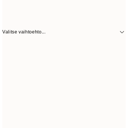
Valitse vaihtoehto...
41,3
30x40 cm