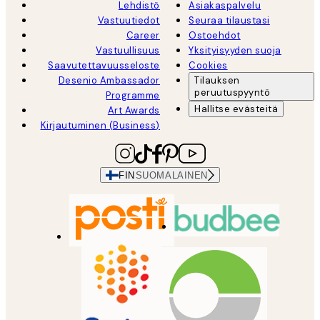
Lehdistö
Asiakaspalvelu
Vastuutiedot
Seuraa tilaustasi
Career
Ostoehdot
Vastuullisuus
Yksityisyyden suoja
Saavutettavuusseloste
Cookies
Desenio Ambassador
Tilauksen
peruutuspyyntö
Programme
Hallitse evästeitä
Art Awards
Kirjautuminen (Business)
FIN
SUOMALAINEN