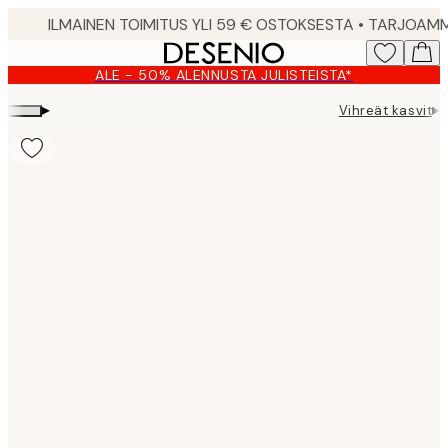
Skip
to
main
ALE - 50% ALENNUSTA JULISTEISTA*
content.
▸
▸
Vihreät kasvit
W
Product
images