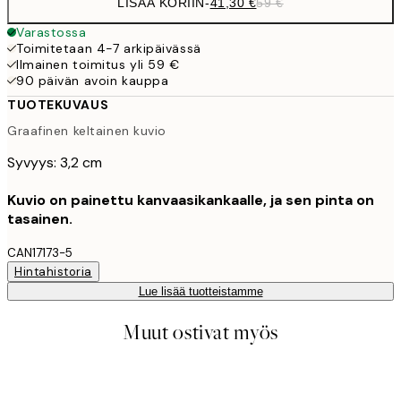
LISÄÄ KORIIN
-
41,30 €
59 €
Varastossa
Toimitetaan 4-7 arkipäivässä
Ilmainen toimitus yli 59 €
90 päivän avoin kauppa
TUOTEKUVAUS
Graafinen keltainen kuvio
Syvyys: 3,2 cm
Kuvio on painettu kanvaasikankaalle, ja sen pinta on
tasainen.
CAN17173-5
Hintahistoria
Lue lisää tuotteistamme
Muut ostivat myös