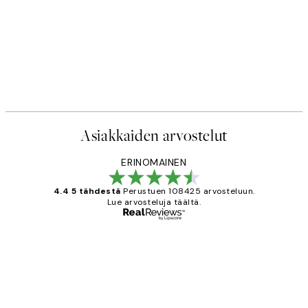
Asiakkaiden arvostelut
ERINOMAINEN
4.4 5 tähdestä
Perustuen 108425 arvosteluun.
Lue arvosteluja täältä.
Varmennettu ostaja
asiakkaiden
arvostelut
Very good quality. Fast delivery.
Thankyou.