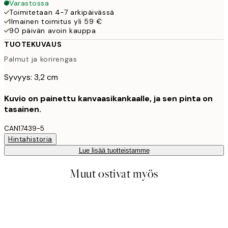
Varastossa
Toimitetaan 4-7 arkipäivässä
Ilmainen toimitus yli 59 €
90 päivän avoin kauppa
TUOTEKUVAUS
Palmut ja korirengas
Syvyys: 3,2 cm
Kuvio on painettu kanvaasikankaalle, ja sen pinta on
tasainen.
CAN17439-5
Hintahistoria
Lue lisää tuotteistamme
Muut ostivat myös