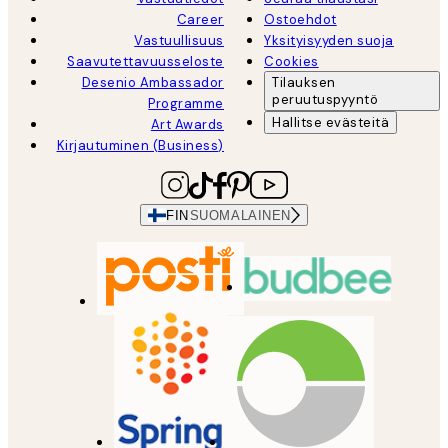
Career
Ostoehdot
Vastuullisuus
Yksityisyyden suoja
Saavutettavuusseloste
Cookies
Desenio Ambassador
Tilauksen
peruutuspyyntö
Programme
Hallitse evästeitä
Art Awards
Kirjautuminen (Business)
FIN
SUOMALAINEN