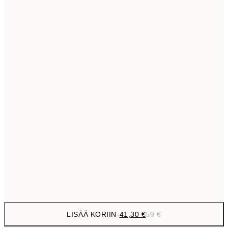
69,3
50x70 cm
Ei kehystä
LISÄÄ KORIIN
-
41,30 €
59 €