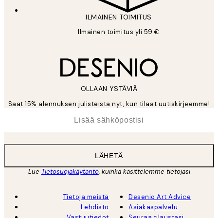
ILMAINEN TOIMITUS
Ilmainen toimitus yli 59 €
OLLAAN YSTÄVIÄ
Saat 15% alennuksen julisteista nyt, kun tilaat uutiskirjeemme!
*
Sähköposti
LÄHETÄ
Lue
Tietosuojakäytäntö
, kuinka käsittelemme tietojasi
Tietoja meistä
Desenio Art Advice
Lehdistö
Asiakaspalvelu
Vastuutiedot
Seuraa tilaustasi