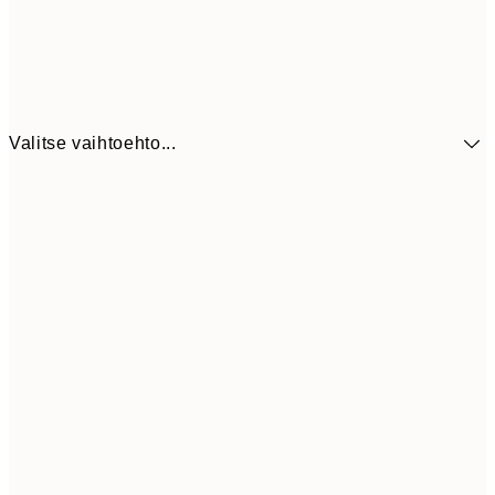
Valitse vaihtoehto...
41,3
30x40 cm