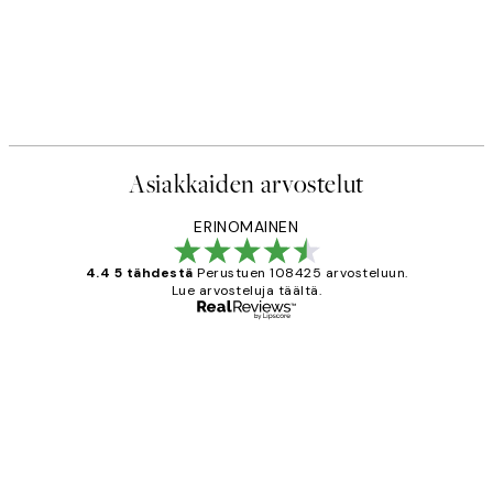
Asiakkaiden arvostelut
ERINOMAINEN
4.4 5 tähdestä
Perustuen 108425 arvosteluun.
Lue arvosteluja täältä.
Varmennettu ostaja
asiakkaiden
arvostelut
Very good quality. Fast delivery.
Thankyou.
19 touko