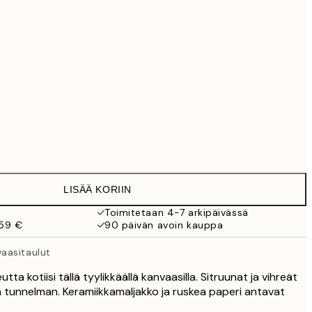
69,30 €
99 €
118,30 €
169 €
363,30 €
519 €
Ei kehystä
LISÄÄ KORIIN
Toimitetaan 4-7 arkipäivässä
 59 €
90 päivän avoin kauppa
aasitaulut
tta kotiisi tällä tyylikkäällä kanvaasilla. Sitruunat ja vihreät
n tunnelman. Keramiikkamaljakko ja ruskea paperi antavat