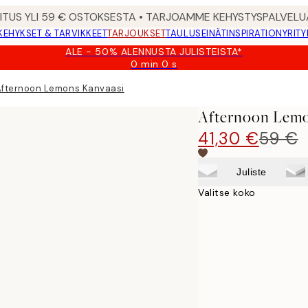
MITUS YLI 59 € OSTOKSESTA • TARJOAMME KEHYSTYSPALVELU
KEHYKSET & TARVIKKEET
TARJOUKSET
TAULUSEINÄT
INSPIRATION
YRITY
ALE - 50% ALENNUSTA JULISTEISTA*
0 min
0 s
Voimassa
asti:
Afternoon Lemons Kanvaasi
2026-
08-
Afternoon Lemo
09
41,30 €
59 €
Juliste
Valitse koko