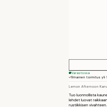
50x70 cm
70x100 cm
100x140 cm
Varastossa
Ilmainen toimitus yli
Lemon Afternoon Kanv
Tuo luonnollista kauneu
lehdet luovat raikkaa
rustiikkisen vivahteen.