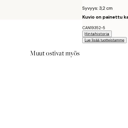
Syvyys: 3,2 cm
Kuvio on painettu ka
CAN19352-5
Hintahistoria
Lue lisää tuotteistamme
Muut ostivat myös