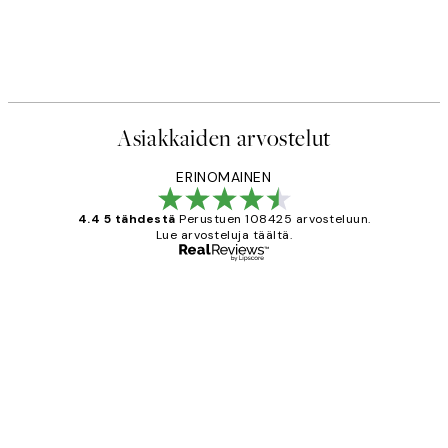
Asiakkaiden arvostelut
ERINOMAINEN
4.4 5 tähdestä
Perustuen 108425 arvosteluun.
Lue arvosteluja täältä.
Varmennettu ostaja
asiakkaiden
arvostelut
Very good quality. Fast delivery.
Thankyou.
19 touko
Tina I