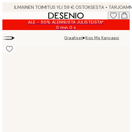
Skip
to
main
ALE - 50% ALENNUSTA JULISTEISTA*
content.
0 min
0 s
Voimassa
asti:
▸
▸
Graafiset
Kiss Me Kanvaasi
2026-
08-
10
Product