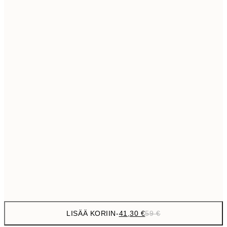
69,3
50x70 cm
Ei kehystä
LISÄÄ KORIIN
-
41,30 €
59 €