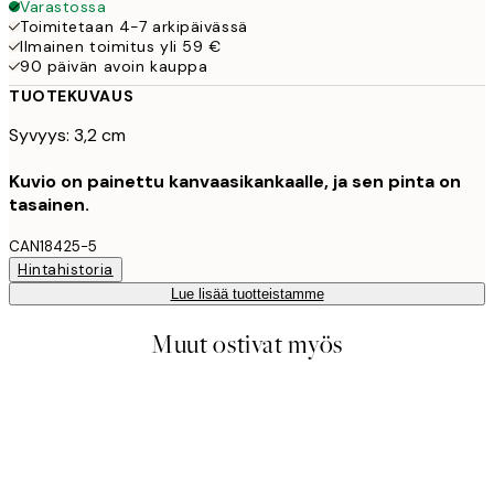
Varastossa
Toimitetaan 4-7 arkipäivässä
Ilmainen toimitus yli 59 €
90 päivän avoin kauppa
TUOTEKUVAUS
Syvyys: 3,2 cm
Kuvio on painettu kanvaasikankaalle, ja sen pinta on
tasainen.
CAN18425-5
Hintahistoria
Lue lisää tuotteistamme
Muut ostivat myös