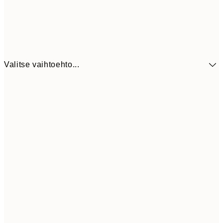
Valitse vaihtoehto...
41,3
30x40 cm