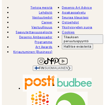
Tietoja meistä
Desenio Art Advice
Lehdistö
Asiakaspalvelu
Vastuutiedot
Seuraa tilaustasi
Career
Ostoehdot
Vastuullisuus
Yksityisyyden suoja
Saavutettavuusseloste
Cookies
Desenio Ambassador
Tilauksen
peruutuspyyntö
Programme
Hallitse evästeitä
Art Awards
Kirjautuminen (Business)
FIN
SUOMALAINEN