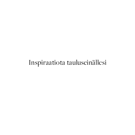
50%*
Scent of Roses Juliste
Alkaen 7,50 €
15 €
Inspiraatiota tauluseinällesi