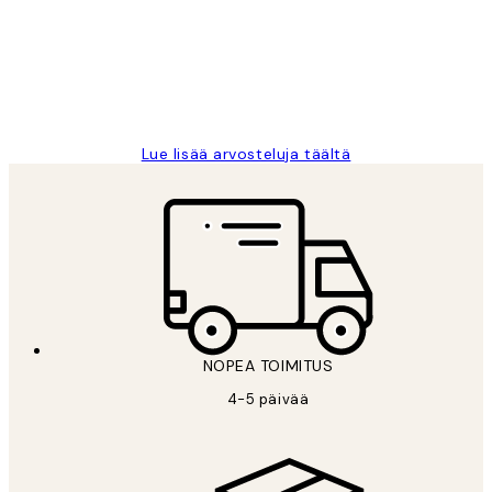
Thankyou.
19 touko
Tina I
Lue lisää arvosteluja täältä
NOPEA TOIMITUS
4-5 päivää