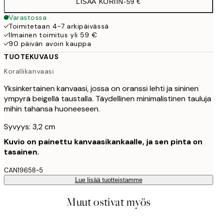
LISÄÄ KORIIN
-
59 €
Varastossa
Toimitetaan 4-7 arkipäivässä
Ilmainen toimitus yli 59 €
90 päivän avoin kauppa
TUOTEKUVAUS
Korallikanvaasi
Yksinkertainen kanvaasi, jossa on oranssi lehti ja sininen
ympyrä beigellä taustalla. Täydellinen minimalistinen tauluja
mihin tahansa huoneeseen.
Syvyys: 3,2 cm
Kuvio on painettu kanvaasikankaalle, ja sen pinta on
tasainen.
CAN19658-5
Lue lisää tuotteistamme
Muut ostivat myös