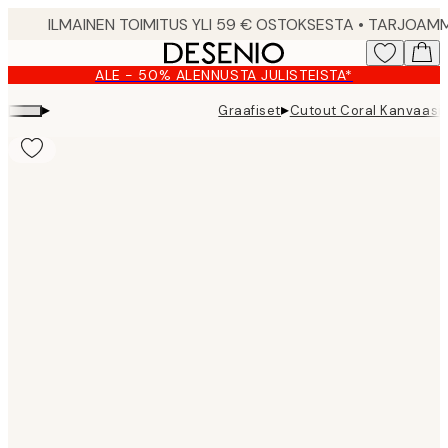
Skip
to
main
ALE - 50% ALENNUSTA JULISTEISTA*
content.
▸
▸
Graafiset
Cutout Coral Kanvaasi
Product
images