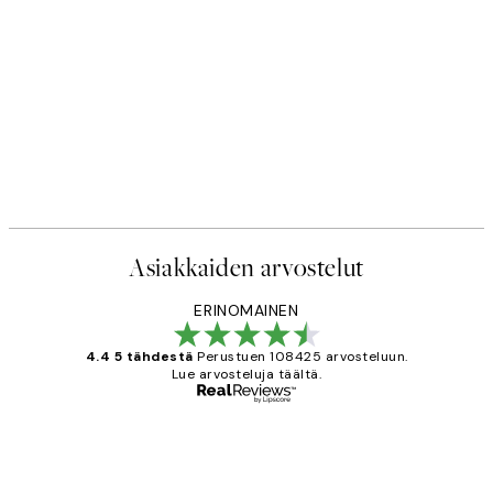
Asiakkaiden arvostelut
ERINOMAINEN
4.4 5 tähdestä
Perustuen 108425 arvosteluun.
Lue arvosteluja täältä.
Varmennettu ostaja
asiakkaiden
arvostelut
Very good quality. Fast delivery.