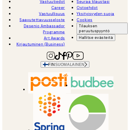
Vastuutiedot
Seuraa tilaustasi
Career
Ostoehdot
Vastuullisuus
Yksityisyyden suoja
Saavutettavuusseloste
Cookies
Desenio Ambassador
Tilauksen
peruutuspyyntö
Programme
Hallitse evästeitä
Art Awards
Kirjautuminen (Business)
FIN
SUOMALAINEN