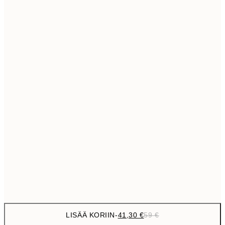
69,3
50x70 cm
Ei kehystä
LISÄÄ KORIIN
-
41,30 €
59 €