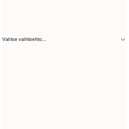
Valitse vaihtoehto...
41,3
30x40 cm