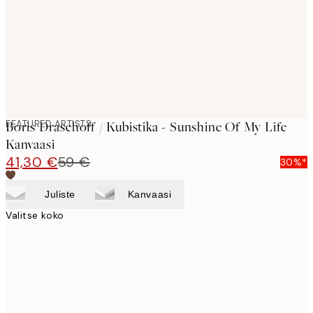
FEATURED ARTISTS
Boris Draschoff / Kubistika - Sunshine Of My Life
Kanvaasi
41,30 €
59 €
30%*
Juliste
Kanvaasi
Valitse koko