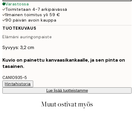
Varastossa
Toimitetaan 4-7 arkipäivässä
Ilmainen toimitus yli 59 €
90 päivän avoin kauppa
TUOTEKUVAUS
Elämäni auringonpaiste
Syvyys: 3,2 cm
Kuvio on painettu kanvaasikankaalle, ja sen pinta on
tasainen.
CAN10935-5
Hintahistoria
Lue lisää tuotteistamme
Muut ostivat myös