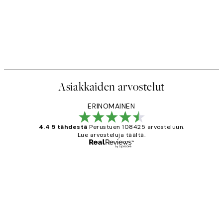
Asiakkaiden arvostelut
ERINOMAINEN
4.4 5 tähdestä
Perustuen 108425 arvosteluun.
Lue arvosteluja täältä.
Varmennettu ostaja
asiakkaiden
arvostelut
Very good quality. Fast delivery.
Thankyou.