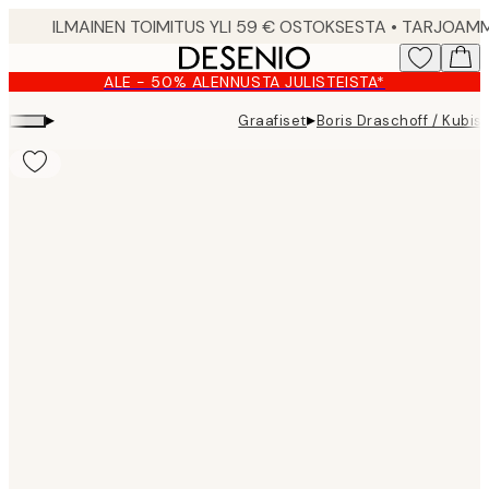
Skip
to
main
ALE - 50% ALENNUSTA JULISTEISTA*
content.
▸
▸
Graafiset
Boris Draschoff / Kubis
Product
images