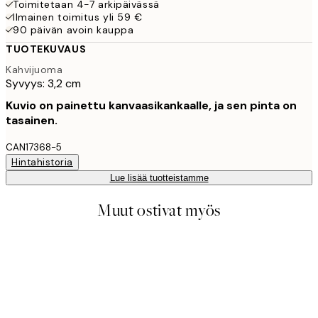
Toimitetaan 4-7 arkipäivässä
Ilmainen toimitus yli 59 €
90 päivän avoin kauppa
TUOTEKUVAUS
Kahvijuoma
Syvyys: 3,2 cm
Kuvio on painettu kanvaasikankaalle, ja sen pinta on
tasainen.
CAN17368-5
Hintahistoria
Lue lisää tuotteistamme
Muut ostivat myös