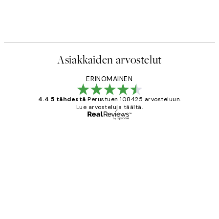
Asiakkaiden arvostelut
ERINOMAINEN
4.4 5 tähdestä
Perustuen 108425 arvosteluun.
Lue arvosteluja täältä.
Varmennettu ostaja
asiakkaiden
arvostelut
Very good quality. Fast delivery.
Thankyou.
19 touko
Tina I