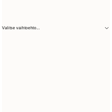
Valitse vaihtoehto...
41,3
30x40 cm