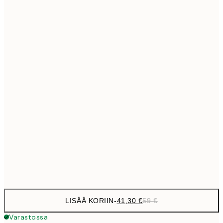
69,3
50x70 cm
Ei kehystä
LISÄÄ KORIIN
-
41,30 €
59 €
Varastossa