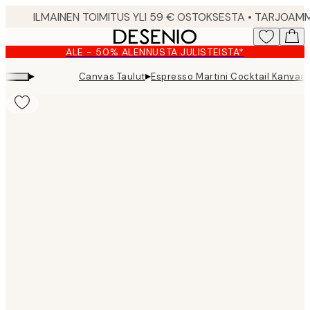
Skip
to
main
ALE - 50% ALENNUSTA JULISTEISTA*
content.
▸
▸
Canvas Taulut
Espresso Martini Cocktail Kanvaas
Product
images