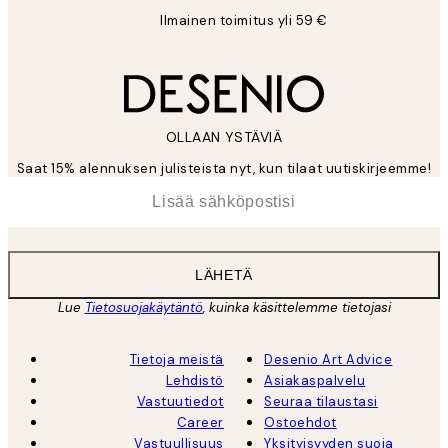
Ilmainen toimitus yli 59 €
OLLAAN YSTÄVIÄ
Saat 15% alennuksen julisteista nyt, kun tilaat uutiskirjeemme!
*
Sähköposti
LÄHETÄ
Lue
Tietosuojakäytäntö
, kuinka käsittelemme tietojasi
Tietoja meistä
Desenio Art Advice
Lehdistö
Asiakaspalvelu
Vastuutiedot
Seuraa tilaustasi
Career
Ostoehdot
Vastuullisuus
Yksityisyyden suoja