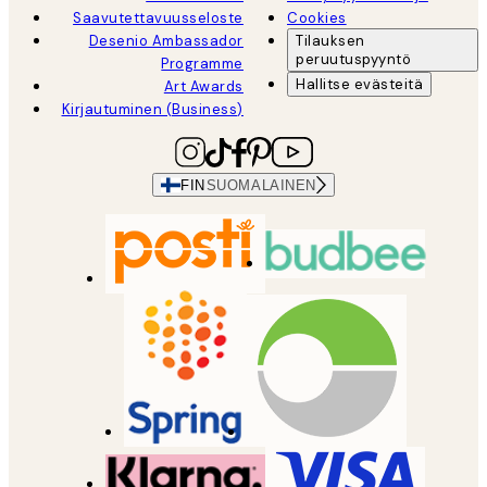
Saavutettavuusseloste
Cookies
Desenio Ambassador
Tilauksen
peruutuspyyntö
Programme
Hallitse evästeitä
Art Awards
Kirjautuminen (Business)
FIN
SUOMALAINEN