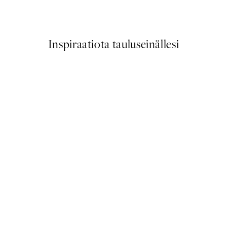
Alkaen 7,50 €
15 €
Inspiraatiota tauluseinällesi