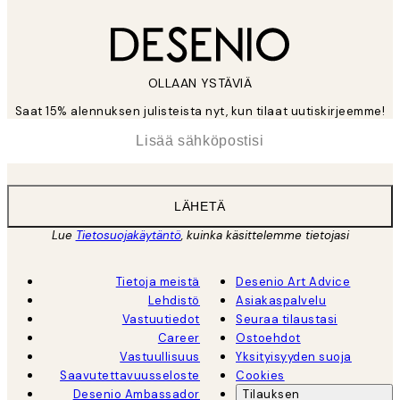
OLLAAN YSTÄVIÄ
Saat 15% alennuksen julisteista nyt, kun tilaat uutiskirjeemme!
*
Sähköposti
LÄHETÄ
Lue
Tietosuojakäytäntö
, kuinka käsittelemme tietojasi
Tietoja meistä
Desenio Art Advice
Lehdistö
Asiakaspalvelu
Vastuutiedot
Seuraa tilaustasi
Career
Ostoehdot
Vastuullisuus
Yksityisyyden suoja
Saavutettavuusseloste
Cookies
Desenio Ambassador
Tilauksen