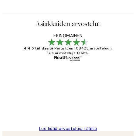
Asiakkaiden arvostelut
ERINOMAINEN
4.4 5 tähdestä
Perustuen 108425 arvosteluun.
Lue arvosteluja täältä.
Varmennettu ostaja
asiakkaiden
arvostelut
Very good quality. Fast delivery.
Thankyou.
19 touko
Tina I
Lue lisää arvosteluja täältä