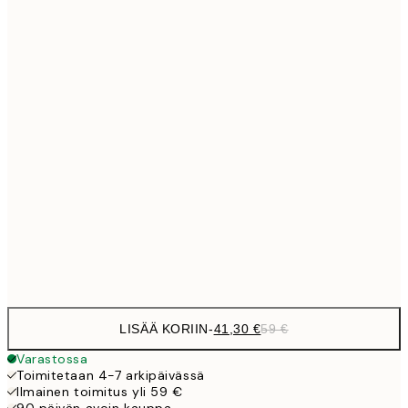
Ei kehystä
LISÄÄ KORIIN
-
41,30 €
59 €
Varastossa
Toimitetaan 4-7 arkipäivässä
Ilmainen toimitus yli 59 €
90 päivän avoin kauppa