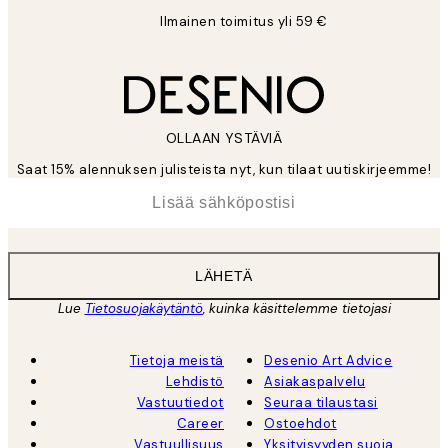
Ilmainen toimitus yli 59 €
OLLAAN YSTÄVIÄ
Saat 15% alennuksen julisteista nyt, kun tilaat uutiskirjeemme!
*
Sähköposti
LÄHETÄ
Lue
Tietosuojakäytäntö
, kuinka käsittelemme tietojasi
Tietoja meistä
Desenio Art Advice
Lehdistö
Asiakaspalvelu
Vastuutiedot
Seuraa tilaustasi
Career
Ostoehdot
Vastuullisuus
Yksityisyyden suoja