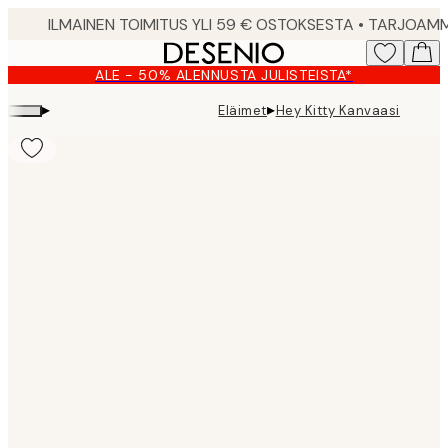
Skip
to
main
ALE - 50% ALENNUSTA JULISTEISTA*
content.
▸
▸
Eläimet
Hey Kitty Kanvaasi
Product
images