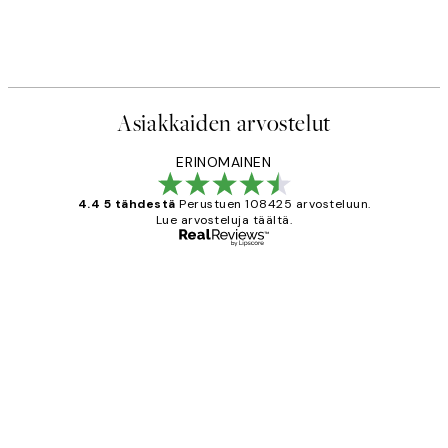
etti
Scent of Roses Juliste
Alkaen 7,50 €
15 €
Asiakkaiden arvostelut
ERINOMAINEN
4.4 5 tähdestä
Perustuen 108425 arvosteluun.
Lue arvosteluja täältä.
Varmennettu ostaja
asiakkaiden
arvostelut
Very good quality. Fast delivery.
Thankyou.
19 touko
Tina I