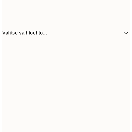
Valitse vaihtoehto...
41,3
30x40 cm