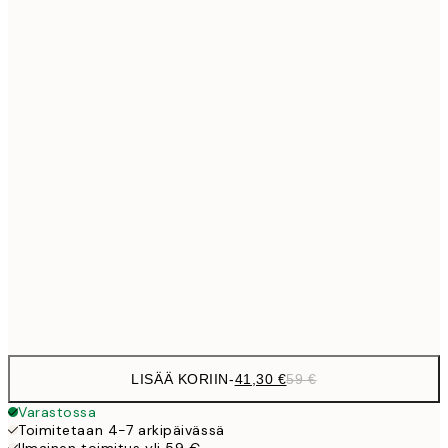
Ei kehystä
LISÄÄ KORIIN
-
41,30 €
59 €
Varastossa
Toimitetaan 4-7 arkipäivässä
Ilmainen toimitus yli 59 €