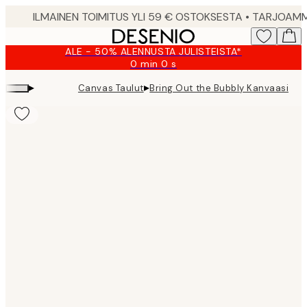
Skip
to
main
ALE - 50% ALENNUSTA JULISTEISTA*
content.
0 min
0 s
Voimassa
asti:
▸
▸
Canvas Taulut
Bring Out the Bubbly Kanvaasi
2026-
08-
09
Product