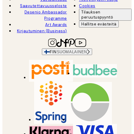
Saavutettavuusseloste
Cookies
Desenio Ambassador
Tilauksen
peruutuspyyntö
Programme
Hallitse evästeitä
Art Awards
Kirjautuminen (Business)
FIN
SUOMALAINEN