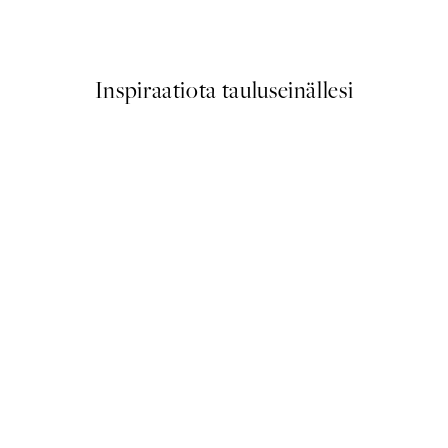
Alkaen 7,50 €
15 €
Inspiraatiota tauluseinällesi