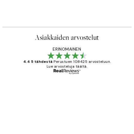
Asiakkaiden arvostelut
ERINOMAINEN
4.4 5 tähdestä
Perustuen 108425 arvosteluun.
Lue arvosteluja täältä.
Varmennettu ostaja
asiakkaiden
arvostelut
Very good quality. Fast delivery.
Thankyou.
19 touko
Tina I