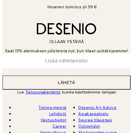
Ilmainen toimitus yli 59 €
OLLAAN YSTÄVIÄ
Saat 15% alennuksen julisteista nyt, kun tilaat uutiskirjeemme!
*
Sähköposti
LÄHETÄ
Lue
Tietosuojakäytäntö
, kuinka käsittelemme tietojasi
Tietoja meistä
Desenio Art Advice
Lehdistö
Asiakaspalvelu
Vastuutiedot
Seuraa tilaustasi
Career
Ostoehdot
Vastuullisuus
Yksityisyyden suoja