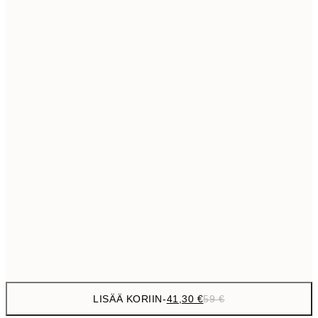
69,3
50x70 cm
Ei kehystä
LISÄÄ KORIIN
-
41,30 €
59 €