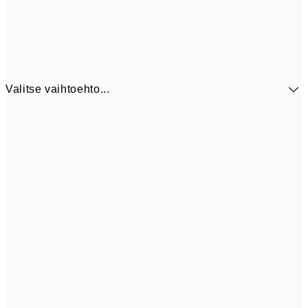
Valitse vaihtoehto...
41,3
30x40 cm