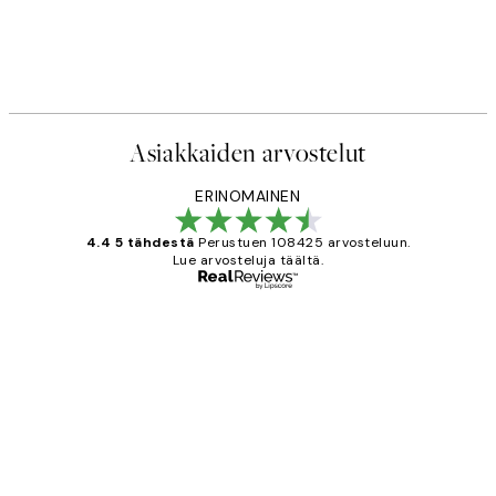
Asiakkaiden arvostelut
ERINOMAINEN
4.4 5 tähdestä
Perustuen 108425 arvosteluun.
Lue arvosteluja täältä.
Varmennettu ostaja
asiakkaiden
arvostelut
Very good quality. Fast delivery.
Thankyou.
19 touko
Tina I