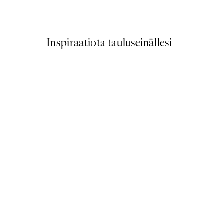
Alkaen 6,50 €
13 €
Inspiraatiota tauluseinällesi