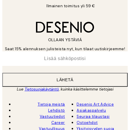
Ilmainen toimitus yli 59 €
OLLAAN YSTÄVIÄ
Saat 15% alennuksen julisteista nyt, kun tilaat uutiskirjeemme!
*
Sähköposti
LÄHETÄ
Lue
Tietosuojakäytäntö
, kuinka käsittelemme tietojasi
Tietoja meistä
Desenio Art Advice
Lehdistö
Asiakaspalvelu
Vastuutiedot
Seuraa tilaustasi
Career
Ostoehdot
Vastuullisuus
Yksityisyyden suoja