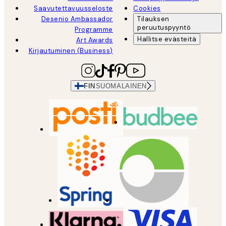
Saavutettavuusseloste
Cookies
Desenio Ambassador
Tilauksen
peruutuspyyntö
Programme
Hallitse evästeitä
Art Awards
Kirjautuminen (Business)
FIN
SUOMALAINEN