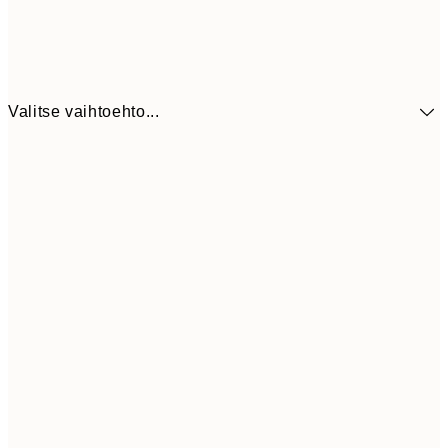
Valitse vaihtoehto...
41,3
30x40 cm