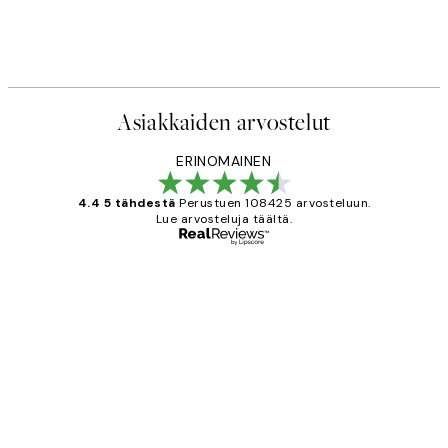
Asiakkaiden arvostelut
ERINOMAINEN
4.4 5 tähdestä
Perustuen 108425 arvosteluun.
Lue arvosteluja täältä.
Varmennettu ostaja
asiakkaiden
arvostelut
Very good quality. Fast delivery.
Thankyou.
19 touko
Tina I