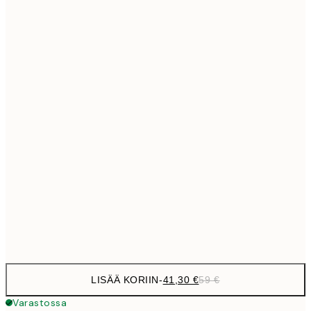
69,3
50x70 cm
Ei kehystä
LISÄÄ KORIIN
-
41,30 €
59 €
Varastossa