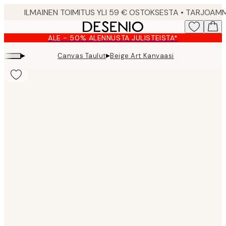
Skip
to
main
ALE - 50% ALENNUSTA JULISTEISTA*
content.
▸
▸
Canvas Taulut
Beige Art Kanvaasi
Product
images