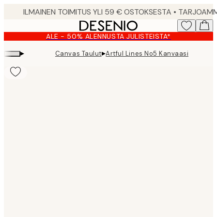
Skip
to
main
ALE - 50% ALENNUSTA JULISTEISTA*
content.
▸
▸
Canvas Taulut
Artful Lines No5 Kanvaasi
Product
images