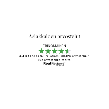
Asiakkaiden arvostelut
ERINOMAINEN
4.4 5 tähdestä
Perustuen 108425 arvosteluun.
Lue arvosteluja täältä.
Varmennettu ostaja
asiakkaiden
arvostelut
Very good quality. Fast delivery.
Thankyou.
19 touko
Tina I