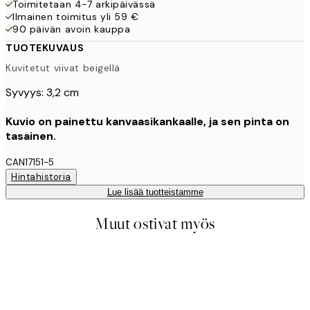
Toimitetaan 4-7 arkipäivässä
Ilmainen toimitus yli 59 €
90 päivän avoin kauppa
TUOTEKUVAUS
Kuvitetut viivat beigellä
Syvyys: 3,2 cm
Kuvio on painettu kanvaasikankaalle, ja sen pinta on
tasainen.
CAN17151-5
Hintahistoria
Lue lisää tuotteistamme
Muut ostivat myös