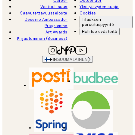
Career
Ostoehdot
Vastuullisuus
Yksityisyyden suoja
Saavutettavuusseloste
Cookies
Desenio Ambassador
Tilauksen
peruutuspyyntö
Programme
Hallitse evästeitä
Art Awards
Kirjautuminen (Business)
FIN
SUOMALAINEN