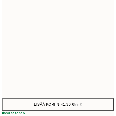
69,3
50x70 cm
Ei kehystä
LISÄÄ KORIIN
-
41,30 €
59 €
Varastossa