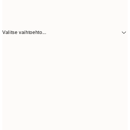
Valitse vaihtoehto...
41,3
30x40 cm