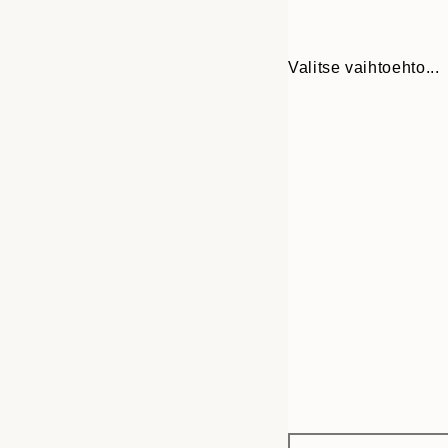
Valitse vaihtoehto...
Frame
21x30 cm
options
30x40 cm