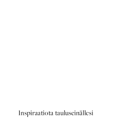
50%*
Linocut Corals Juliste
Alkaen 7,50 €
15 €
Inspiraatiota tauluseinällesi