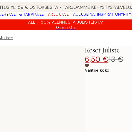
MITUS YLI 59 € OSTOKSESTA • TARJOAMME KEHYSTYSPALVELU
KEHYKSET & TARVIKKEET
TARJOUKSET
TAULUSEINÄT
INSPIRATION
YRITY
ALE - 50% ALENNUSTA JULISTEISTA*
0 min
0 s
Voimassa
asti:
Juliste
2026-
08-
Reset Juliste
09
6,50 €
13 €
Valitse koko