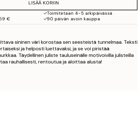
LISÄÄ KORIIN
Toimitetaan 4-5 arkipäivässä
 59 €
90 päivän avoin kauppa
ittava sininen väri korostaa sen seesteistä tunnelmaa. Teksti
taiseksi ja helposti luettavaksi, ja se voi piristää
rkkaa. Täydellinen juliste tauluseinälle motivoivilla julisteilla
taa rauhallisesti, rentoutua ja aloittaa alusta!