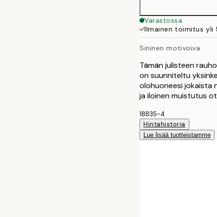
Varastossa
Ilmainen toimitus yli
Sininen motivoiva
Tämän julisteen rauho
on suunniteltu yksinker
olohuoneesi jokaista nu
ja iloinen muistutus ot
18835-4
Hintahistoria
Lue lisää tuotteistamme