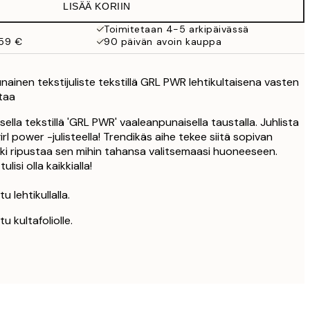
LISÄÄ KORIIN
Toimitetaan 4-5 arkipäivässä
 59 €
90 päivän avoin kauppa
nainen tekstijuliste tekstillä GRL PWR lehtikultaisena vasten
taa
aisella tekstillä 'GRL PWR' vaaleanpunaisella taustalla. Juhlista
 girl power -julisteella! Trendikäs aihe tekee siitä sopivan
toki ripustaa sen mihin tahansa valitsemaasi huoneeseen.
lisi olla kaikkialla!
u lehtikullalla.
u kultafoliolle.