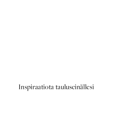
50%*
Coral Sunset Peony Juliste
Alkaen 6,50 €
13 €
Inspiraatiota tauluseinällesi