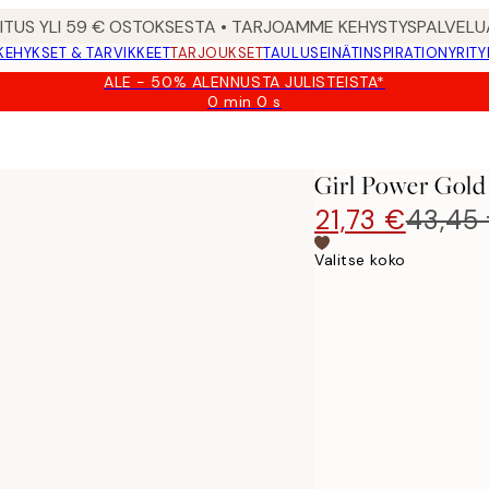
MITUS YLI 59 € OSTOKSESTA • TARJOAMME KEHYSTYSPALVELU
KEHYKSET & TARVIKKEET
TARJOUKSET
TAULUSEINÄT
INSPIRATION
YRITY
ALE - 50% ALENNUSTA JULISTEISTA*
0 min
0 s
Voimassa
asti:
2026-
08-
Girl Power Gold 
09
21,73 €
43,45
Valitse koko