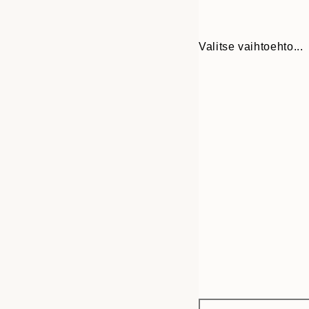
Valitse vaihtoehto...
Frame
30x40 cm
options