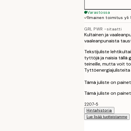
Varastossa
Ilmainen toimitus yli
GRL PWR -sitaatti
Kultainen ja vaaleanpu
vaaleanpunaista taus
Tekstijuliste lehtikult
tyttöjä ja naisia tällä
teineille, mutta voit 
Tyttöenergiajulisteita tu
Tämä juliste on painett
Tämä juliste on painett
2207-5
Hintahistoria
Lue lisää tuotteistamme