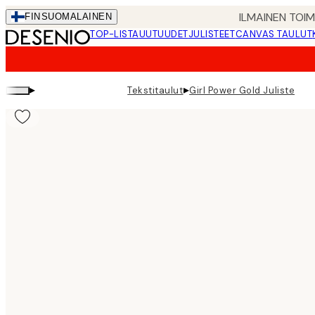
Skip
ILMAINEN TOI
FIN
SUOMALAINEN
to
TOP-LISTA
UUTUUDET
JULISTEET
CANVAS TAULUT
main
content.
▸
▸
Tekstitaulut
Girl Power Gold Juliste