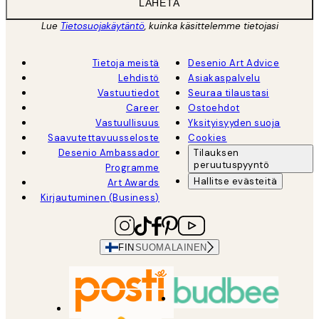
LÄHETÄ
Lue
Tietosuojakäytäntö
, kuinka käsittelemme tietojasi
Tietoja meistä
Desenio Art Advice
Lehdistö
Asiakaspalvelu
Vastuutiedot
Seuraa tilaustasi
Career
Ostoehdot
Vastuullisuus
Yksityisyyden suoja
Saavutettavuusseloste
Cookies
Desenio Ambassador
Tilauksen
peruutuspyyntö
Programme
Hallitse evästeitä
Art Awards
Kirjautuminen (Business)
FIN
SUOMALAINEN