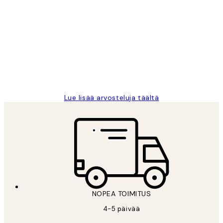
Varmennettu ostaja
asiakkaiden
arvostelut
Very good quality. Fast delivery.
Thankyou.
19 touko
Tina I
Lue lisää arvosteluja täältä
NOPEA TOIMITUS
4-5 päivää