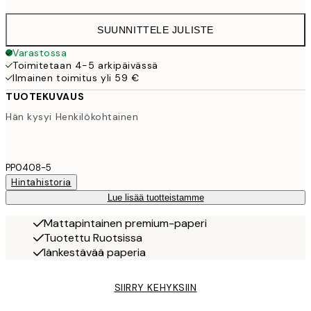
SUUNNITTELE JULISTE
Varastossa
Toimitetaan 4-5 arkipäivässä
Ilmainen toimitus yli 59 €
TUOTEKUVAUS
Hän kysyi Henkilökohtainen
PP0408-5
Hintahistoria
Lue lisää tuotteistamme
Mattapintainen premium-paperi
Tuotettu Ruotsissa
Iänkestävää paperia
SIIRRY KEHYKSIIN