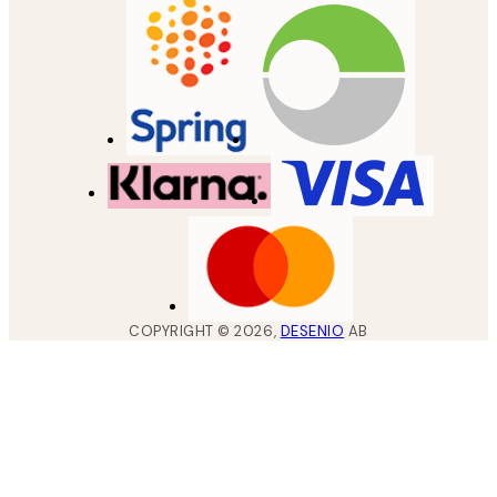
COPYRIGHT ©
2026
,
DESENIO
AB