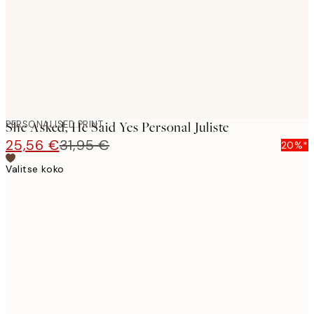
PERSONALISED PRINT
She Asked, He Said Yes Personal Juliste
25,56 €
31,95 €
20%*
Valitse koko