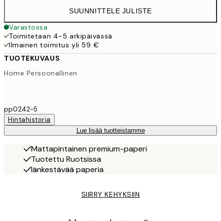
SUUNNITTELE JULISTE
Varastossa
Toimitetaan 4-5 arkipäivässä
Ilmainen toimitus yli 59 €
TUOTEKUVAUS
Home Persoonallinen
pp0242-5
Hintahistoria
Lue lisää tuotteistamme
Mattapintainen premium-paperi
Tuotettu Ruotsissa
Iänkestävää paperia
SIIRRY KEHYKSIIN