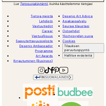
Lue
Tietosuojakäytäntö
, kuinka käsittelemme tietojasi
Tietoja meistä
Desenio Art Advice
Lehdistö
Asiakaspalvelu
Vastuutiedot
Seuraa tilaustasi
Career
Ostoehdot
Vastuullisuus
Yksityisyyden suoja
Saavutettavuusseloste
Cookies
Desenio Ambassador
Tilauksen
peruutuspyyntö
Programme
Hallitse evästeitä
Art Awards
Kirjautuminen (Business)
FIN
SUOMALAINEN