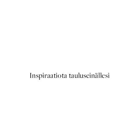
50%*
Traces of Light No1 Juliste
Alkaen 7,50 €
15 €
Inspiraatiota tauluseinällesi