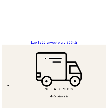
arvostelut
Very good quality. Fast delivery.
Thankyou.
19 touko
Tina I
Lue lisää arvosteluja täältä
NOPEA TOIMITUS
4-5 päivää