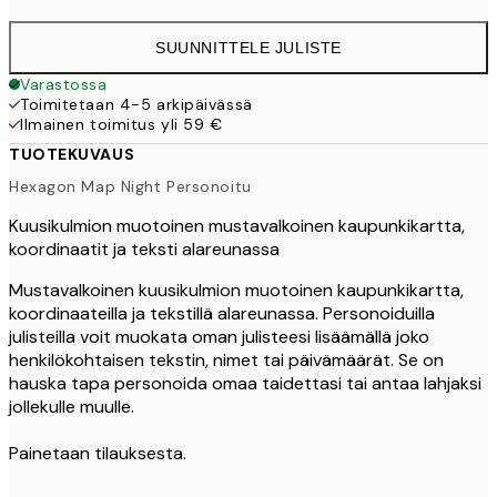
SUUNNITTELE JULISTE
Varastossa
Toimitetaan 4-5 arkipäivässä
Ilmainen toimitus yli 59 €
TUOTEKUVAUS
Hexagon Map Night Personoitu
Kuusikulmion muotoinen mustavalkoinen kaupunkikartta,
koordinaatit ja teksti alareunassa
Mustavalkoinen kuusikulmion muotoinen kaupunkikartta,
koordinaateilla ja tekstillä alareunassa. Personoiduilla
julisteilla voit muokata oman julisteesi lisäämällä joko
henkilökohtaisen tekstin, nimet tai päivämäärät. Se on
hauska tapa personoida omaa taidettasi tai antaa lahjaksi
jollekulle muulle.
Painetaan tilauksesta.