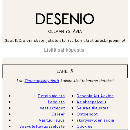
OLLAAN YSTÄVIÄ
Saat 15% alennuksen julisteista nyt, kun tilaat uutiskirjeemme!
*
Sähköposti
LÄHETÄ
Lue
Tietosuojakäytäntö
, kuinka käsittelemme tietojasi
Tietoja meistä
Desenio Art Advice
Lehdistö
Asiakaspalvelu
Vastuutiedot
Seuraa tilaustasi
Career
Ostoehdot
Vastuullisuus
Yksityisyyden suoja
Saavutettavuusseloste
Cookies