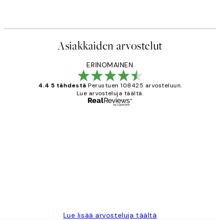
Asiakkaiden arvostelut
ERINOMAINEN
4.4 5 tähdestä
Perustuen 108425 arvosteluun.
Lue arvosteluja täältä.
Varmennettu ostaja
asiakkaiden
arvostelut
Very good quality. Fast delivery.
Thankyou.
19 touko
Tina I
Lue lisää arvosteluja täältä