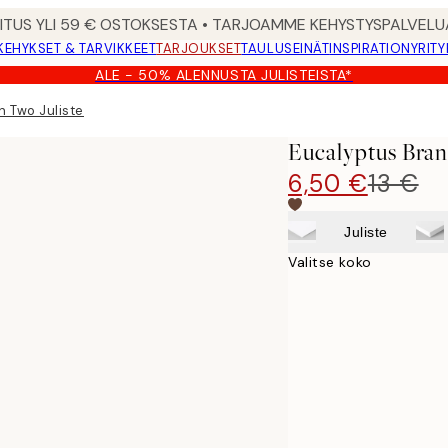
MITUS YLI 59 € OSTOKSESTA • TARJOAMME KEHYSTYSPALVELU
KEHYKSET & TARVIKKEET
TARJOUKSET
TAULUSEINÄT
INSPIRATION
YRITY
ALE - 50% ALENNUSTA JULISTEISTA*
 Two Juliste
Eucalyptus Bran
6,50 €
13 €
Juliste
Valitse koko