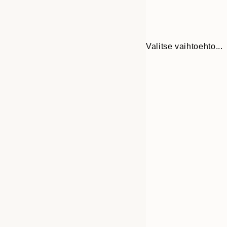
Valitse vaihtoehto...
Frame
21x30 cm
options
30x40 cm