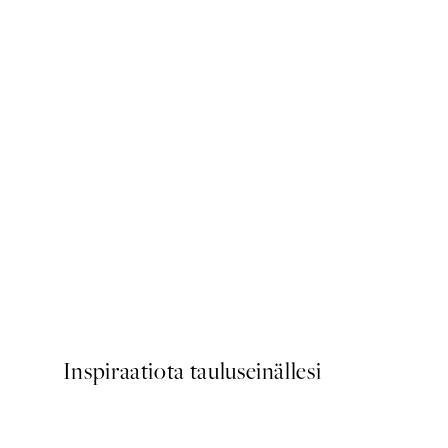
50%*
Striped Coffee Cup Juliste
Alkaen 6,50 €
13 €
Inspiraatiota tauluseinällesi