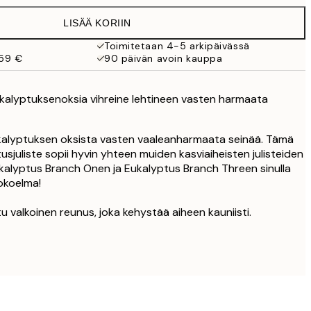
19,95 €
LISÄÄ KORIIN
16,23 €
32,45 €
Toimitetaan 4-5 arkipäivässä
 59 €
90 päivän avoin kauppa
kalyptuksenoksia vihreine lehtineen vasten harmaata
ukalyptuksen oksista vasten vaaleanharmaata seinää. Tämä
usjuliste sopii hyvin yhteen muiden kasviaiheisten julisteiden
kalyptus Branch Onen ja Eukalyptus Branch Threen sinulla
kokoelma!
u valkoinen reunus, joka kehystää aiheen kauniisti.