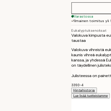
50x70 cm
Varastossa
Ilmainen toimitus yli
Eukalyptuksenoksat
Valokuva kimpusta eu
taustaa
Valokuva vihreistä e
kaunis vihreä eukalypt
kanssa, ja yhdessä Eu
on täydellinen juliste
Julisteessa on painett
3393-4
Hintahistoria
Lue lisää tuotteistamme