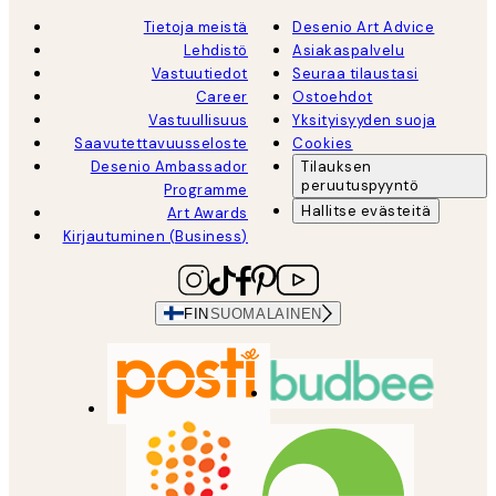
Tietoja meistä
Desenio Art Advice
Lehdistö
Asiakaspalvelu
Vastuutiedot
Seuraa tilaustasi
Career
Ostoehdot
Vastuullisuus
Yksityisyyden suoja
Saavutettavuusseloste
Cookies
Desenio Ambassador
Tilauksen
peruutuspyyntö
Programme
Hallitse evästeitä
Art Awards
Kirjautuminen (Business)
FIN
SUOMALAINEN