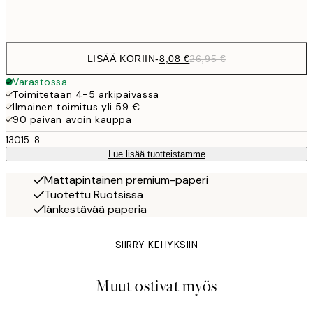
Frame
options
LISÄÄ KORIIN
-
8,08 €
26,95 €
Varastossa
Toimitetaan 4-5 arkipäivässä
Ilmainen toimitus yli 59 €
90 päivän avoin kauppa
13015-8
Lue lisää tuotteistamme
Mattapintainen premium-paperi
Tuotettu Ruotsissa
Iänkestävää paperia
SIIRRY KEHYKSIIN
Muut ostivat myös