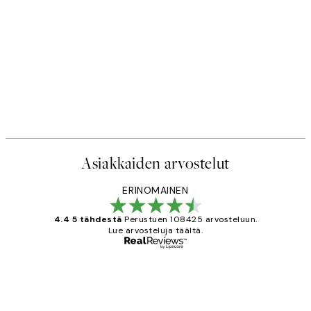
Asiakkaiden arvostelut
ERINOMAINEN
4.4 5 tähdestä
Perustuen 108425 arvosteluun.
Lue arvosteluja täältä.
Varmennettu ostaja
asiakkaiden
arvostelut
Very good quality. Fast delivery.