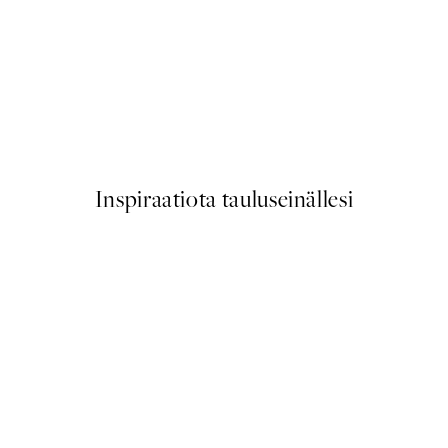
-70%
Outlet
Beige Texture Juliste
Alkaen 5,98 €
19,95 €
Inspiraatiota tauluseinällesi