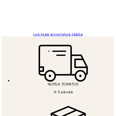
Thankyou.
19 touko
Tina I
Lue lisää arvosteluja täältä
NOPEA TOIMITUS
4-5 päivää