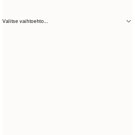
Valitse vaihtoehto...
8,
50x70 cm
26,