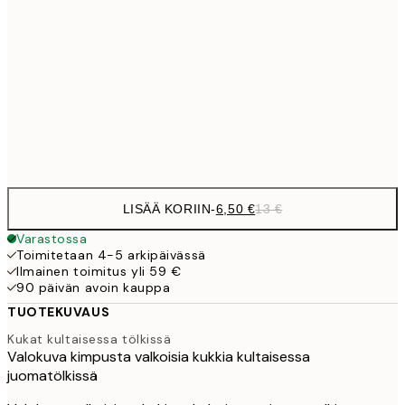
9,
30x40 cm
19,
16,2
50x70 cm
32,
Frame
options
LISÄÄ KORIIN
-
6,50 €
13 €
Varastossa
Toimitetaan 4-5 arkipäivässä
Ilmainen toimitus yli 59 €
90 päivän avoin kauppa
TUOTEKUVAUS
Kukat kultaisessa tölkissä
Valokuva kimpusta valkoisia kukkia kultaisessa
juomatölkissä