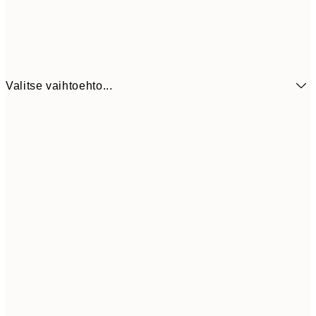
Valitse vaihtoehto...
6,
21x30 cm