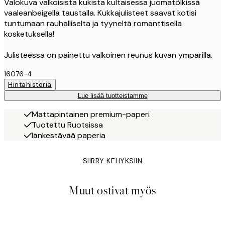
Valokuva valkoisista kukista kultaisessa juomatölkissä
vaaleanbeigellä taustalla. Kukkajulisteet saavat kotisi
tuntumaan rauhalliselta ja tyyneltä romanttisella
kosketuksella!
Julisteessa on painettu valkoinen reunus kuvan ympärillä.
16076-4
Hintahistoria
Lue lisää tuotteistamme
Mattapintainen premium-paperi
Tuotettu Ruotsissa
Iänkestävää paperia
SIIRRY KEHYKSIIN
Muut ostivat myös