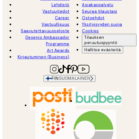
Lehdistö
Asiakaspalvelu
Vastuutiedot
Seuraa tilaustasi
Career
Ostoehdot
Vastuullisuus
Yksityisyyden suoja
Saavutettavuusseloste
Cookies
Desenio Ambassador
Tilauksen
peruutuspyyntö
Programme
Hallitse evästeitä
Art Awards
Kirjautuminen (Business)
FIN
SUOMALAINEN