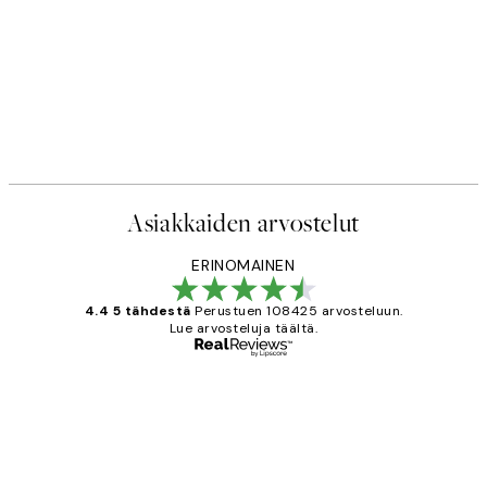
Asiakkaiden arvostelut
ERINOMAINEN
4.4 5 tähdestä
Perustuen 108425 arvosteluun.
Lue arvosteluja täältä.
Varmennettu ostaja
asiakkaiden
arvostelut
Very good quality. Fast delivery.
Thankyou.