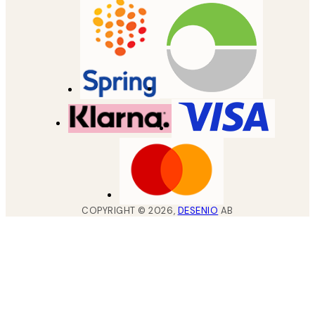
COPYRIGHT ©
2026
,
DESENIO
AB