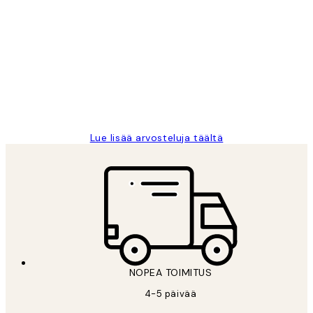
Varmennettu ostaja
asiakkaiden
arvostelut
Very good quality. Fast delivery.
Thankyou.
19 touko
Tina I
Lue lisää arvosteluja täältä
NOPEA TOIMITUS
4-5 päivää