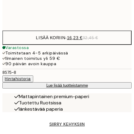
Frame
options
LISÄÄ KORIIN
-
16,23 €
32,45 €
Varastossa
Toimitetaan 4-5 arkipäivässä
Ilmainen toimitus yli 59 €
90 päivän avoin kauppa
8575-8
Hintahistoria
Lue lisää tuotteistamme
Mattapintainen premium-paperi
Tuotettu Ruotsissa
Iänkestävää paperia
SIIRRY KEHYKSIIN