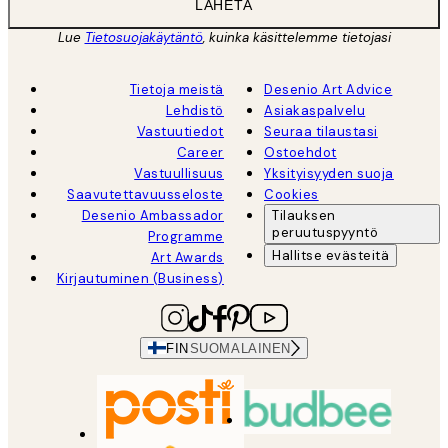
LÄHETÄ
Lue
Tietosuojakäytäntö
, kuinka käsittelemme tietojasi
Tietoja meistä
Desenio Art Advice
Lehdistö
Asiakaspalvelu
Vastuutiedot
Seuraa tilaustasi
Career
Ostoehdot
Vastuullisuus
Yksityisyyden suoja
Saavutettavuusseloste
Cookies
Desenio Ambassador
Tilauksen
peruutuspyyntö
Programme
Hallitse evästeitä
Art Awards
Kirjautuminen (Business)
FIN
SUOMALAINEN