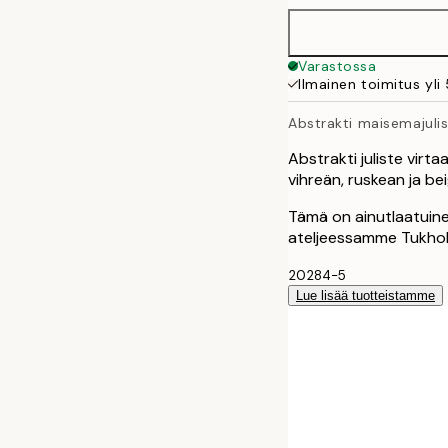
50x70 cm
Varastossa
Ilmainen toimitus yli
100x150 cm
Abstrakti maisemajuli
Abstrakti juliste virt
vihreän, ruskean ja bei
Tämä on ainutlaatuinen
ateljeessamme Tukho
20284-5
Lue lisää tuotteistamme