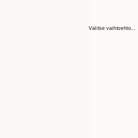
Valitse vaihtoehto...
Frame
30x40 cm
options
40x50 cm