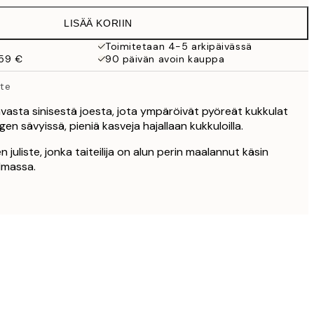
LISÄÄ KORIIN
38 €
Toimitetaan 4-5 arkipäivässä
 59 €
90 päivän avoin kauppa
119 €
ste
aavasta sinisestä joesta, jota ympäröivät pyöreät kukkulat
gen sävyissä, pieniä kasveja hajallaan kukkuloilla.
 juliste, jonka taiteilija on alun perin maalannut käsin
lmassa.