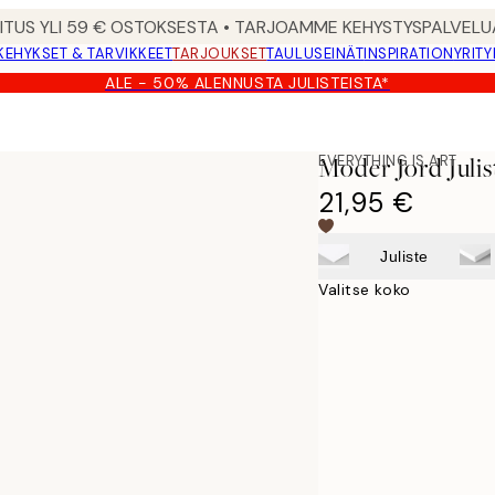
MITUS YLI 59 € OSTOKSESTA • TARJOAMME KEHYSTYSPALVELU
KEHYKSET & TARVIKKEET
TARJOUKSET
TAULUSEINÄT
INSPIRATION
YRITY
ALE - 50% ALENNUSTA JULISTEISTA*
EVERYTHING IS ART
Moder Jord Julis
21,95 €
Juliste
Valitse koko