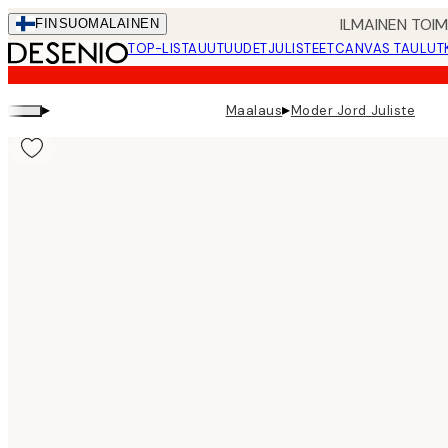
Skip
ILMAINEN TOI
FIN
SUOMALAINEN
to
TOP-LISTA
UUTUUDET
JULISTEET
CANVAS TAULUT
main
content.
▸
▸
Maalaus
Moder Jord Juliste