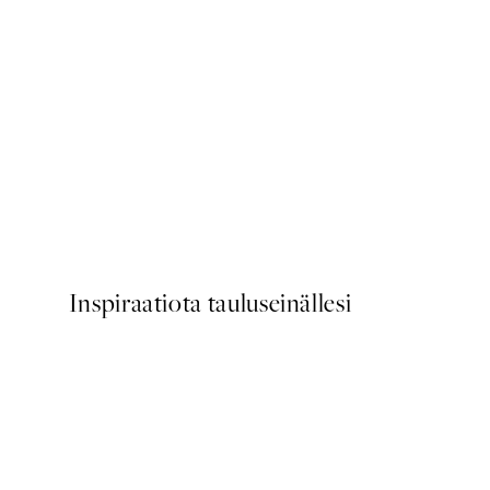
50%*
Scent of Roses Juliste
Alkaen 7,50 €
15 €
Inspiraatiota tauluseinällesi