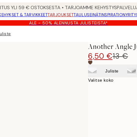
MITUS YLI 59 € OSTOKSESTA • TARJOAMME KEHYSTYSPALVELU
KEHYKSET & TARVIKKEET
TARJOUKSET
TAULUSEINÄT
INSPIRATION
YRITY
ALE - 50% ALENNUSTA JULISTEISTA*
uliste
Another Angle J
6,50 €
13 €
Juliste
Valitse koko