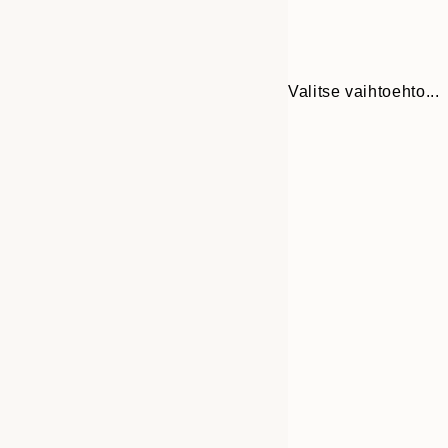
Valitse vaihtoehto...
Frame
21x30 cm
options
30x40 cm