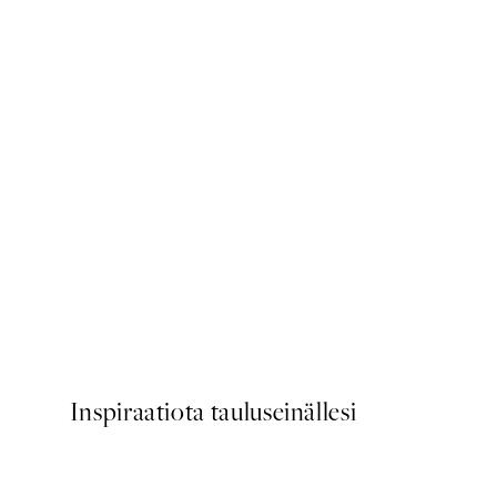
50%*
US Open Graphic Juliste
Alkaen 9,98 €
19,95 €
Inspiraatiota tauluseinällesi