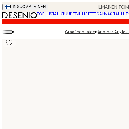
Skip
ILMAINEN TOI
FIN
SUOMALAINEN
to
TOP-LISTA
UUTUUDET
JULISTEET
CANVAS TAULUT
main
content.
▸
▸
Graafinen taide
Another Angle J