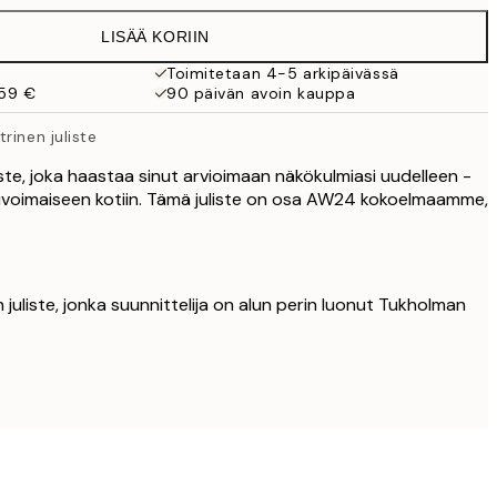
19,95 €
LISÄÄ KORIIN
13,73 €
27,45 €
Toimitetaan 4-5 arkipäivässä
 59 €
90 päivän avoin kauppa
16,23 €
32,45 €
rinen juliste
ste, joka haastaa sinut arvioimaan näkökulmiasi uudelleen -
isuvoimaiseen kotiin. Tämä juliste on osa AW24 kokoelmaamme,
 juliste, jonka suunnittelija on alun perin luonut Tukholman