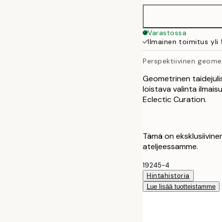
40x50 cm
Varastossa
Ilmainen toimitus yli
50x70 cm
Perspektiivinen geomet
Geometrinen taidejuli
loistava valinta ilma
Eclectic Curation.
Tämä on eksklusiivinen
ateljeessamme.
19245-4
Hintahistoria
Lue lisää tuotteistamme