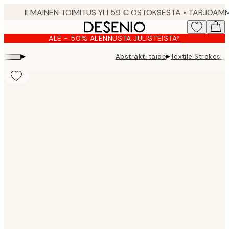
Skip
to
main
ALE - 50% ALENNUSTA JULISTEISTA*
content.
▸
▸
Abstrakti taide
Textile Strokes J
Product
images