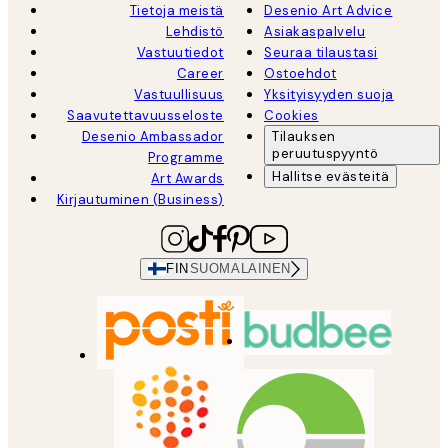
Tietoja meistä
Desenio Art Advice
Lehdistö
Asiakaspalvelu
Vastuutiedot
Seuraa tilaustasi
Career
Ostoehdot
Vastuullisuus
Yksityisyyden suoja
Saavutettavuusseloste
Cookies
Desenio Ambassador
Tilauksen
peruutuspyyntö
Programme
Hallitse evästeitä
Art Awards
Kirjautuminen (Business)
FIN
SUOMALAINEN