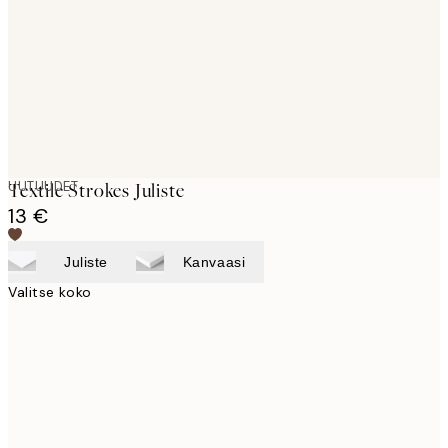
UUTUUDET
Textile Strokes Juliste
13 €
Juliste
Kanvaasi
Valitse koko