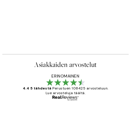
Asiakkaiden arvostelut
ERINOMAINEN
4.4 5 tähdestä
Perustuen 108425 arvosteluun.
Lue arvosteluja täältä.
Varmennettu ostaja
asiakkaiden
arvostelut
Very good quality. Fast delivery.
Thankyou.