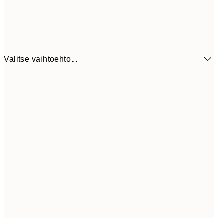
Valitse vaihtoehto...
21x30 cm
1