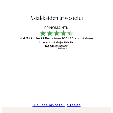
Asiakkaiden arvostelut
ERINOMAINEN
4.4 5 tähdestä
Perustuen 108425 arvosteluun.
Lue arvosteluja täältä.
Varmennettu ostaja
asiakkaiden
arvostelut
Very good quality. Fast delivery.
Thankyou.
19 touko
Tina I
Lue lisää arvosteluja täältä