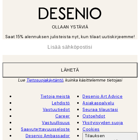
OLLAAN YSTÄVIÄ
Saat 15% alennuksen julisteista nyt, kun tilaat uutiskirjeemme!
*
Sähköposti
LÄHETÄ
Lue
Tietosuojakäytäntö
, kuinka käsittelemme tietojasi
Tietoja meistä
Desenio Art Advice
Lehdistö
Asiakaspalvelu
Vastuutiedot
Seuraa tilaustasi
Career
Ostoehdot
Vastuullisuus
Yksityisyyden suoja
Saavutettavuusseloste
Cookies
Desenio Ambassador
Tilauksen