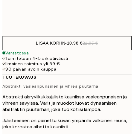
Frame
options
LISÄÄ KORIIN
-
10,98 €
21,95 €
Varastossa
Toimitetaan 4-5 arkipäivässä
Ilmainen toimitus yli 59 €
90 päivän avoin kauppa
TUOTEKUVAUS
Abstrakti vaaleanpunainen ja vihreä puutarha
Abstrakti akryylikukkajuliste kauniissa vaaleanpunaisen ja
vihreän sävyissä. Värit ja muodot luovat dynaamisen
abstraktin puutarhan, joka tuo kotiisi lämpöä.
Julisteeseen on painettu kuvan ympärille valkoinen reuna,
joka korostaa aihetta kauniisti.