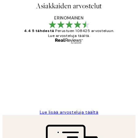
Asiakkaiden arvostelut
ERINOMAINEN
4.4 5 tähdestä
Perustuen 108425 arvosteluun.
Lue arvosteluja täältä.
Varmennettu ostaja
asiakkaiden
arvostelut
Very good quality. Fast delivery.
Thankyou.
19 touko
Tina I
Lue lisää arvosteluja täältä