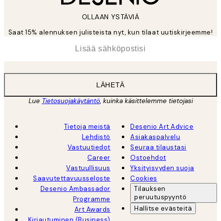
OLLAAN YSTÄVIÄ
Saat 15% alennuksen julisteista nyt, kun tilaat uutiskirjeemme!
*
Sähköposti
LÄHETÄ
Lue
Tietosuojakäytäntö
, kuinka käsittelemme tietojasi
Tietoja meistä
Desenio Art Advice
Lehdistö
Asiakaspalvelu
Vastuutiedot
Seuraa tilaustasi
Career
Ostoehdot
Vastuullisuus
Yksityisyyden suoja
Saavutettavuusseloste
Cookies
Desenio Ambassador
Tilauksen
peruutuspyyntö
Programme
Hallitse evästeitä
Art Awards
Kirjautuminen (Business)