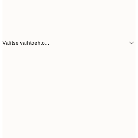
Valitse vaihtoehto...
6,
21x30 cm