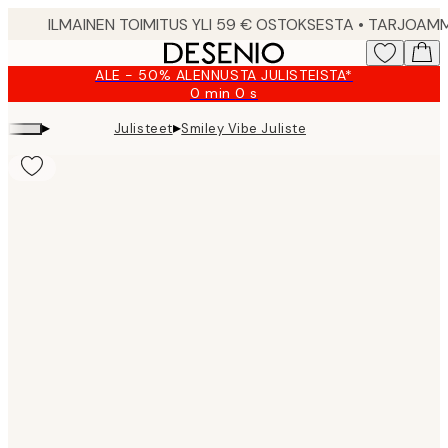
Skip
to
main
ALE - 50% ALENNUSTA JULISTEISTA*
content.
0 min
0 s
Voimassa
asti:
▸
▸
Julisteet
Smiley Vibe Juliste
2026-
08-
09
Product