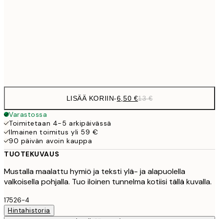
9,
30x40 cm
19,
Frame
options
LISÄÄ KORIIN
-
6,50 €
13 €
Varastossa
Toimitetaan 4-5 arkipäivässä
Ilmainen toimitus yli 59 €
90 päivän avoin kauppa
TUOTEKUVAUS
Mustalla maalattu hymiö ja teksti ylä- ja alapuolella
valkoisella pohjalla. Tuo iloinen tunnelma kotiisi tällä kuvalla.
17526-4
Hintahistoria