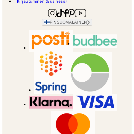
Kirjautuminen (Business)
FIN
SUOMALAINEN