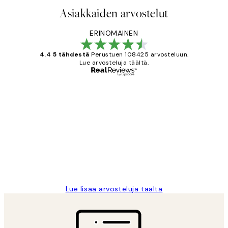
Asiakkaiden arvostelut
ERINOMAINEN
4.4 5 tähdestä
Perustuen 108425 arvosteluun.
Lue arvosteluja täältä.
Varmennettu ostaja
asiakkaiden
arvostelut
Very good quality. Fast delivery.
Thankyou.
19 touko
Tina I
Lue lisää arvosteluja täältä