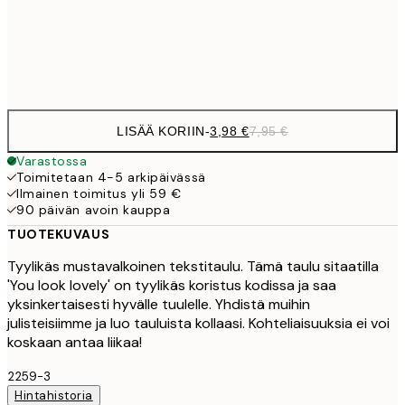
19,
Frame
options
LISÄÄ KORIIN
-
3,98 €
7,95 €
Varastossa
Toimitetaan 4-5 arkipäivässä
Ilmainen toimitus yli 59 €
90 päivän avoin kauppa
TUOTEKUVAUS
Tyylikäs mustavalkoinen tekstitaulu. Tämä taulu sitaatilla
'You look lovely' on tyylikäs koristus kodissa ja saa
yksinkertaisesti hyvälle tuulelle. Yhdistä muihin
julisteisiimme ja luo tauluista kollaasi. Kohteliaisuuksia ei voi
koskaan antaa liikaa!
2259-3
Hintahistoria