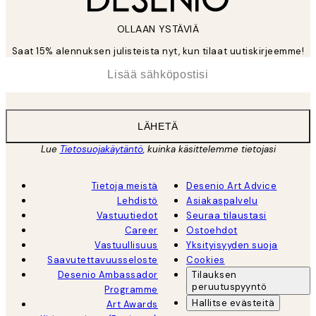
OLLAAN YSTÄVIÄ
Saat 15% alennuksen julisteista nyt, kun tilaat uutiskirjeemme!
*
Sähköposti
LÄHETÄ
Lue
Tietosuojakäytäntö
, kuinka käsittelemme tietojasi
Tietoja meistä
Desenio Art Advice
Lehdistö
Asiakaspalvelu
Vastuutiedot
Seuraa tilaustasi
Career
Ostoehdot
Vastuullisuus
Yksityisyyden suoja
Saavutettavuusseloste
Cookies
Desenio Ambassador
Tilauksen
peruutuspyyntö
Programme
Hallitse evästeitä
Art Awards