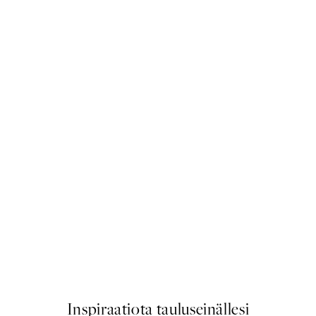
50%*
Dancing Gold, Juliste
21,73 €
43,45 €
Inspiraatiota tauluseinällesi