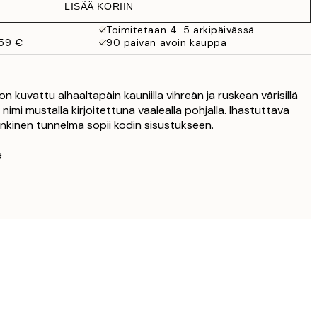
LISÄÄ KORIIN
16,23 €
32,45 €
Toimitetaan 4-5 arkipäivässä
 59 €
90 päivän avoin kauppa
n kuvattu alhaaltapäin kauniilla vihreän ja ruskean värisillä
ijan nimi mustalla kirjoitettuna vaalealla pohjalla. Ihastuttava
enkinen tunnelma sopii kodin sisustukseen.
e