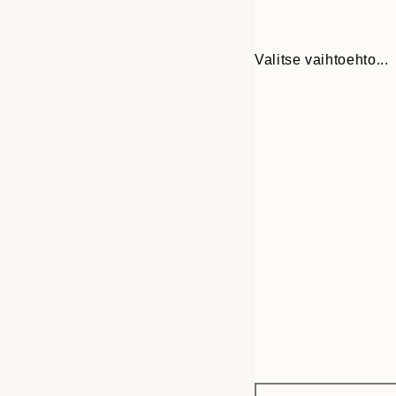
Valitse vaihtoehto...
Frame
21x30 cm
options
30x40 cm