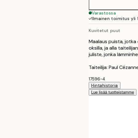
50x70 cm
Varastossa
Ilmainen toimitus yli
Kuvitetut puut
Maalaus puista, jotka o
oksilla, ja alla taiteil
juliste, jonka lämminh
Taiteilija: Paul Cézann
17596-4
Hintahistoria
Lue lisää tuotteistamme