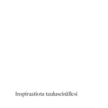
50%*
Time for Wine Juliste
Alkaen 7,50 €
15 €
Inspiraatiota tauluseinällesi