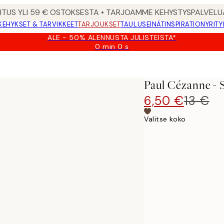
MITUS YLI 59 € OSTOKSESTA • TARJOAMME KEHYSTYSPALVELU
KEHYKSET & TARVIKKEET
TARJOUKSET
TAULUSEINÄT
INSPIRATION
YRITY
ALE - 50% ALENNUSTA JULISTEISTA*
0 min
0 s
Voimassa
asti:
2026-
08-
Paul Cézanne - 
09
6,50 €
13 €
Valitse koko