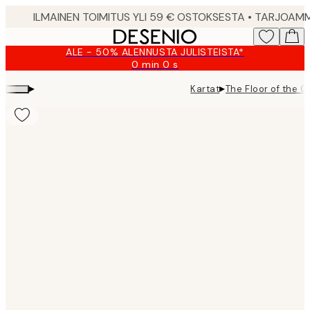
Skip
to
main
ALE - 50% ALENNUSTA JULISTEISTA*
content.
0 min
0 s
Voimassa
asti:
▸
▸
Kartat
The Floor of the O
2026-
08-
09
Product
images