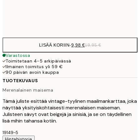
32,
Frame
options
LISÄÄ KORIIN
-
9,98 €
19,95 €
Varastossa
Toimitetaan 4-5 arkipäivässä
Ilmainen toimitus yli 59 €
90 päivän avoin kauppa
TUOTEKUVAUS
Merenalainen maisema
Tämä juliste esittää vintage-tyylinen maailmankarttaa, joka
näyttää yksityiskohtaisesti merenalaisen maiseman.
Julisteen sävyt ovat beigejä ja sinisiä, ja se on täydellinen
lisä mihin tahansa kotiin.
19149-5
Hintahistoria