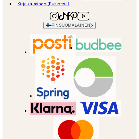
Kirjautuminen (Business)
FIN
SUOMALAINEN