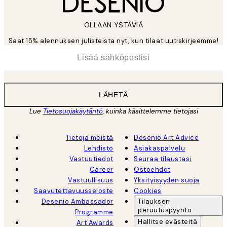
OLLAAN YSTÄVIÄ
Saat 15% alennuksen julisteista nyt, kun tilaat uutiskirjeemme!
*
Sähköposti
LÄHETÄ
Lue
Tietosuojakäytäntö
, kuinka käsittelemme tietojasi
Tietoja meistä
Desenio Art Advice
Lehdistö
Asiakaspalvelu
Vastuutiedot
Seuraa tilaustasi
Career
Ostoehdot
Vastuullisuus
Yksityisyyden suoja
Saavutettavuusseloste
Cookies
Desenio Ambassador
Tilauksen
peruutuspyyntö
Programme
Hallitse evästeitä
Art Awards