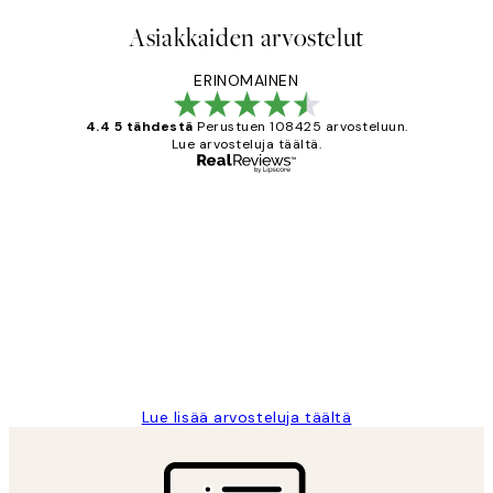
Asiakkaiden arvostelut
ERINOMAINEN
4.4 5 tähdestä
Perustuen 108425 arvosteluun.
Lue arvosteluja täältä.
Varmennettu ostaja
asiakkaiden
arvostelut
Very good quality. Fast delivery.
Thankyou.
19 touko
Tina I
Lue lisää arvosteluja täältä