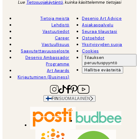
Lue
Tietosuojakäytäntö
, kuinka käsittelemme tietojasi
Tietoja meistä
Desenio Art Advice
Lehdistö
Asiakaspalvelu
Vastuutiedot
Seuraa tilaustasi
Career
Ostoehdot
Vastuullisuus
Yksityisyyden suoja
Saavutettavuusseloste
Cookies
Desenio Ambassador
Tilauksen
peruutuspyyntö
Programme
Hallitse evästeitä
Art Awards
Kirjautuminen (Business)
FIN
SUOMALAINEN