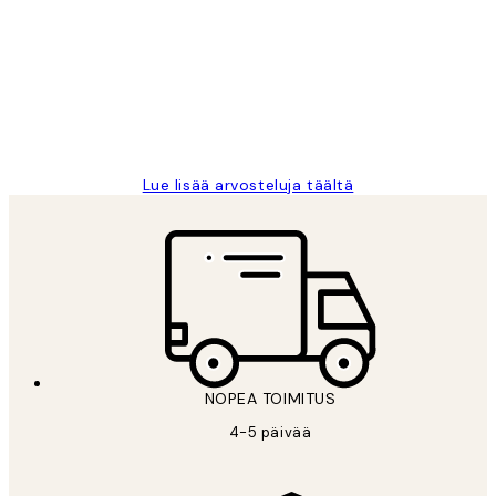
arvostelut
Very good quality. Fast delivery.
Thankyou.
19 touko
Tina I
Lue lisää arvosteluja täältä
NOPEA TOIMITUS
4-5 päivää