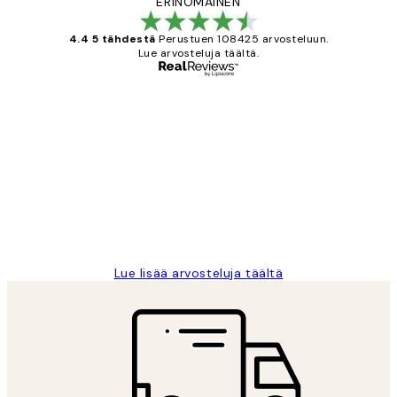
ERINOMAINEN
4.4 5 tähdestä
Perustuen 108425 arvosteluun.
Lue arvosteluja täältä.
Varmennettu ostaja
asiakkaiden
arvostelut
Very good quality. Fast delivery.
Thankyou.
19 touko
Tina I
Lue lisää arvosteluja täältä