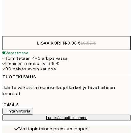
32,
Frame
options
LISÄÄ KORIIN
-
9,98 €
19,95 €
Varastossa
Toimitetaan 4-5 arkipäivässä
Ilmainen toimitus yli 59 €
90 päivän avoin kauppa
TUOTEKUVAUS
Juliste valkoisilla reunuksilla, jotka kehystävät aiheen
kauniisti.
10484-5
Hintahistoria
Lue lisää tuotteistamme
Mattapintainen premium-paperi