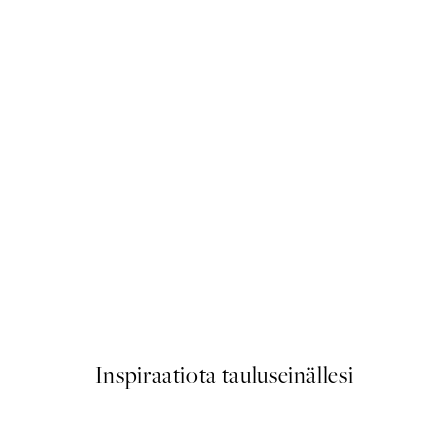
50%*
Arched Corridor Juliste
Alkaen 6,50 €
13 €
Inspiraatiota tauluseinällesi