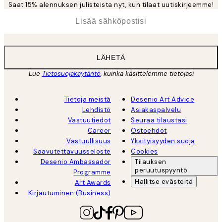
Saat 15% alennuksen julisteista nyt, kun tilaat uutiskirjeemme!
*
Sähköposti
LÄHETÄ
Lue
Tietosuojakäytäntö
, kuinka käsittelemme tietojasi
Tietoja meistä
Desenio Art Advice
Lehdistö
Asiakaspalvelu
Vastuutiedot
Seuraa tilaustasi
Career
Ostoehdot
Vastuullisuus
Yksityisyyden suoja
Saavutettavuusseloste
Cookies
Desenio Ambassador
Tilauksen
peruutuspyyntö
Programme
Hallitse evästeitä
Art Awards
Kirjautuminen (Business)