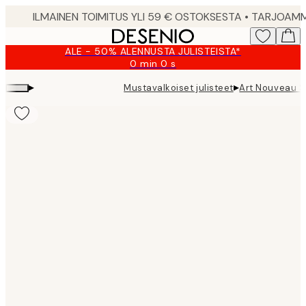
Skip
to
main
ALE - 50% ALENNUSTA JULISTEISTA*
content.
0 min
0 s
Voimassa
asti:
▸
▸
Mustavalkoiset julisteet
Art Nouveau St
2026-
08-
09
Product